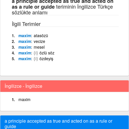
a principle accepted as true and acted on
teriminin İngilizce Türkçe
as a rule or guide
sözlükte anlamı
İlgili Terimler
maxim
atasözü
maxim
vecize
maxim
mesel
maxim
{i}
özlü söz
maxim
{i}
özdeyiş
İngilizce - İngilizce
maxim
a principle accepted as true and acted on as a rule or
guide