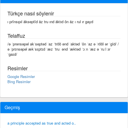
Türkçe nasıl söylenir
ı prînsıpıl äkseptîd äz tru ınd äktıd ôn äz ı rul ır gayd
Telaffuz
/ə ˈprənsəpəl akˈseptəd ˈaz ˈtro͞o ənd ˈaktəd ˈôn ˈaz ə ˈro͞ol ər ˈgīd/ /
ə ˈprɪnsəpəl ækˈsɛptɪd ˈæz ˈtruː ənd ˈæktəd ˈɔːn ˈæz ə ˈruːl ɜr
ˈɡaɪd/
Resimler
Google Resimler
Bing Resimler
Geçmiş
a principle accepted as true and acted o..