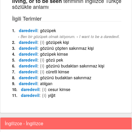
teriminin İngilizce Türkçe
living, or to be seen
sözlükte anlamı
İlgili Terimler
daredevil
gözüpek
-
Ben bir gözüpek olmak istiyorum.
I want to be a daredevil.
daredevil
{i}
gözüpek kişi
daredevil
gözünü çöpten sakınmaz kişi
daredevil
gözüpek kimse
daredevil
{i}
gözü pek
daredevil
{i}
gözünü budaktan sakınmaz kişi
daredevil
{i}
cüretli kimse
daredevil
gözünü budaktan sakınmaz
daredevil
atılgan
daredevil
{i}
cesur kimse
daredevil
{i}
yiğit
İngilizce - İngilizce