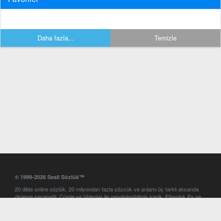
Daha fazla...
Temizle
© 1999-2026 Sesli Sözlük™
20 dilde online sözlük. 20 milyondan fazla sözcük ve anlamı üç farklı aksanda
dinleme seçeneği. Cümle ve Videolar ile zenginleştirilmiş içerik. Etimoloji, Eş ve
Zıt anlamlar, kelime okunuşları ve günün kelimesi. Yazım Türkçeleştirici ile hatalı
Türkçe metinleri düzeltme. iOS, Android ve Windows mobil platformlarda online
ve offline sözlük programları. Sesli Sözlük garantisinde Profesyonel çeviri