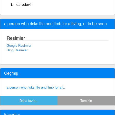
daredevil
a person who risks life and limb for a living, or to be seen
Resimler
Google Resimler
Bing Resimler
Geçmiş
a person who risks life and limb for a l..
Daha fazla...
Temizle
Favoriler