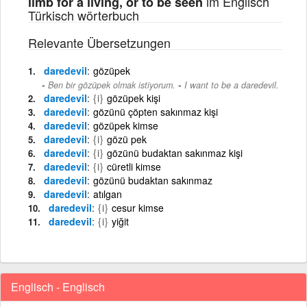
im Englisch
limb for a living, or to be seen
Türkisch wörterbuch
Relevante Übersetzungen
daredevil
gözüpek
-
Ben bir gözüpek olmak istiyorum.
I want to be a daredevil.
daredevil
{i}
gözüpek kişi
daredevil
gözünü çöpten sakınmaz kişi
daredevil
gözüpek kimse
daredevil
{i}
gözü pek
daredevil
{i}
gözünü budaktan sakınmaz kişi
daredevil
{i}
cüretli kimse
daredevil
gözünü budaktan sakınmaz
daredevil
atılgan
daredevil
{i}
cesur kimse
daredevil
{i}
yiğit
Englisch - Englisch