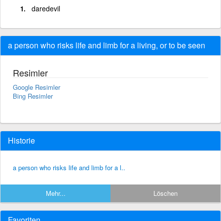
daredevil
a person who risks life and limb for a living, or to be seen
Resimler
Google Resimler
Bing Resimler
Historie
a person who risks life and limb for a l..
Mehr...
Löschen
Favoriten