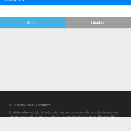
Mehr...
Löschen
© 1999-2026 Sesli Sözlük™
20 dilde online sözlük. 20 milyondan fazla sözcük ve anlamı üç farklı aksanda
dinleme seçeneği. Cümle ve Videolar ile zenginleştirilmiş içerik. Etimoloji, Eş ve
Zıt anlamlar, kelime okunuşları ve günün kelimesi. Yazım Türkçeleştirici ile hatalı
Türkçe metinleri düzeltme. iOS, Android ve Windows mobil platformlarda online
ve offline sözlük programları. Sesli Sözlük garantisinde Profesyonel çeviri