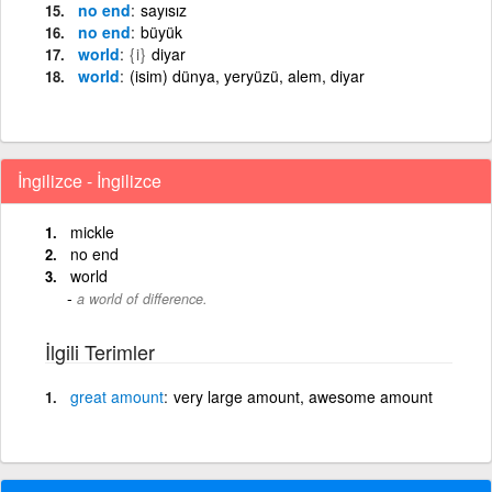
no end
sayısız
no end
büyük
world
{i}
diyar
world
(isim) dünya, yeryüzü, alem, diyar
İngilizce - İngilizce
mickle
no end
world
a world of difference.
İlgili Terimler
great
amount
very large amount, awesome amount