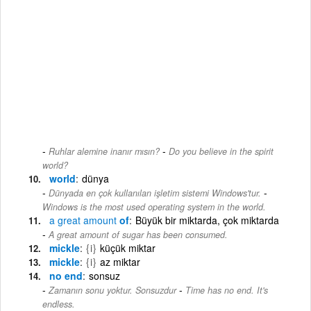
-
Ruhlar alemine inanır mısın?
Do you believe in the spirit
world?
world
dünya
-
Dünyada en çok kullanılan işletim sistemi Windows'tur.
Windows is the most used operating system in the world.
a
great
amount
of
Büyük bir miktarda, çok miktarda
A great amount of sugar has been consumed.
mickle
{i}
küçük miktar
mickle
{i}
az miktar
no end
sonsuz
-
Zamanın sonu yoktur. Sonsuzdur
Time has no end. It's
endless.