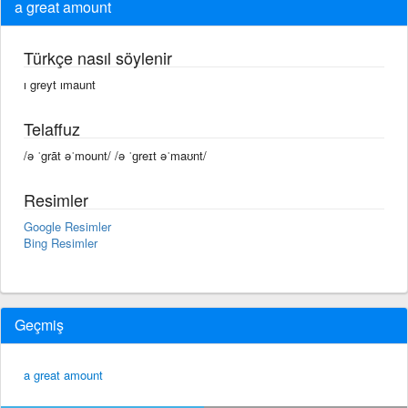
a great amount
Türkçe nasıl söylenir
ı greyt ımaunt
Telaffuz
/ə ˈgrāt əˈmount/ /ə ˈɡreɪt əˈmaʊnt/
Resimler
Google Resimler
Bing Resimler
Geçmiş
a great amount