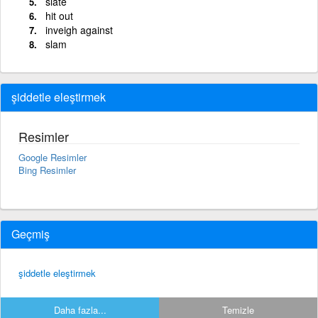
slate
hit out
inveigh against
slam
şiddetle eleştirmek
Resimler
Google Resimler
Bing Resimler
Geçmiş
şiddetle eleştirmek
Daha fazla...
Temizle