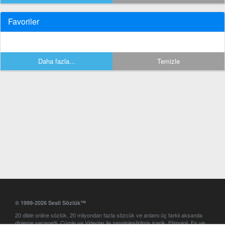
Favoriler
Daha fazla...
Temizle
© 1999-2026 Sesli Sözlük™
20 dilde online sözlük. 20 milyondan fazla sözcük ve anlamı üç farklı aksanda
dinleme seçeneği. Cümle ve Videolar ile zenginleştirilmiş içerik. Etimoloji, Eş ve