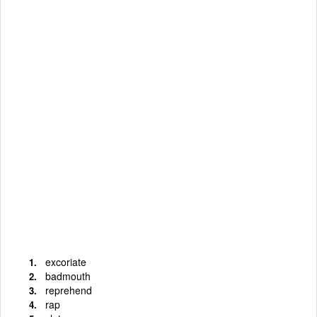
excoriate
badmouth
reprehend
rap