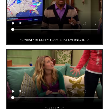
... WHAT? I'M SORRY, I CAN'T STAY OVERNIGHT. ...
... SORRY. ...