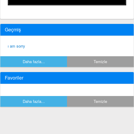
Geçmiş
ı am sorry
Daha fazla...
Temizle
Favoriler
Daha fazla...
Temizle