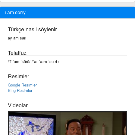
ı am sorry
Türkçe nasıl söylenir
ay äm säri
Telaffuz
/ˈī ˈam ˈsärē/ /ˈaɪ ˈæm ˈsɑːriː/
Resimler
Google Resimler
Bing Resimler
Videolar