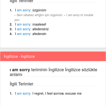
İlgili Terimler
I
am
sorry
üzgünüm
-
Seni rahatsız ettiğim için üzgünüm.
I am sorry to trouble
you.
I
am
sorry
maalesef
I
am
sorry
afedersiniz
I
am
sorry
afedersin
İngilizce - İngilizce
teriminin İngilizce İngilizce sözlükte
ı am sorry
anlamı
İlgili Terimler
I
am
sorry
I regret, I feel sorrow, excuse me