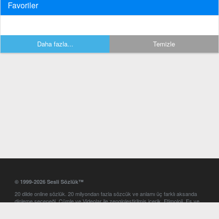
Favoriler
Daha fazla...
Temizle
© 1999-2026 Sesli Sözlük™
20 dilde online sözlük. 20 milyondan fazla sözcük ve anlamı üç farklı aksanda
dinleme seçeneği. Cümle ve Videolar ile zenginleştirilmiş içerik. Etimoloji, Eş ve
Zıt anlamlar, kelime okunuşları ve günün kelimesi. Yazım Türkçeleştirici ile hatalı
Türkçe metinleri düzeltme. iOS, Android ve Windows mobil platformlarda online