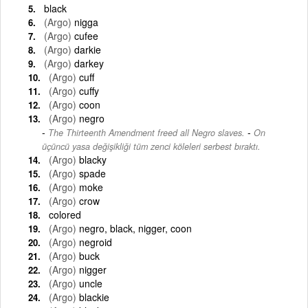
black
(Argo)
nigga
(Argo)
cufee
(Argo)
darkie
(Argo)
darkey
(Argo)
cuff
(Argo)
cuffy
(Argo)
coon
(Argo)
negro
-
The Thirteenth Amendment freed all Negro slaves.
On
üçüncü yasa değişikliği tüm zenci köleleri serbest bıraktı.
(Argo)
blacky
(Argo)
spade
(Argo)
moke
(Argo)
crow
colored
(Argo)
negro, black, nigger, coon
(Argo)
negroid
(Argo)
buck
(Argo)
nigger
(Argo)
uncle
(Argo)
blackie