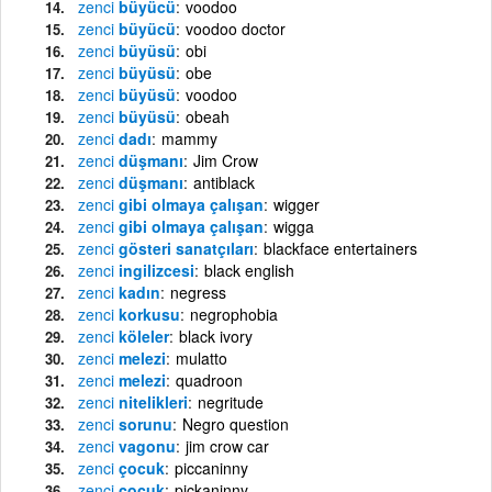
zenci
büyücü
voodoo
zenci
büyücü
voodoo doctor
zenci
büyüsü
obi
zenci
büyüsü
obe
zenci
büyüsü
voodoo
zenci
büyüsü
obeah
zenci
dadı
mammy
zenci
düşmanı
Jim Crow
zenci
düşmanı
antiblack
zenci
gibi olmaya çalışan
wigger
zenci
gibi olmaya çalışan
wigga
zenci
gösteri sanatçıları
blackface entertainers
zenci
ingilizcesi
black english
zenci
kadın
negress
zenci
korkusu
negrophobia
zenci
köleler
black ivory
zenci
melezi
mulatto
zenci
melezi
quadroon
zenci
nitelikleri
negritude
zenci
sorunu
Negro question
zenci
vagonu
jim crow car
zenci
çocuk
piccaninny
zenci
çocuk
pickaninny