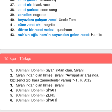
zenci
ırk
black race
zenci
şarkısı
coon song
zenciler
negroes
beyazlara çalışan
zenci
Uncle Tom
cüce
zenci
ırkı
negrito
dörtte bir
zenci
melezi
quadroon
nuh'un oğlu ham'ın soyundan gelen
zenci
Hamite
Türkçe - Türkçe
(Osmanlı Dönemi)
Siyah ırktan olan. Siyâhi
Siyah ırktan olan kimse, siyahi: "Avrupalılar arasında,
bizi zenci gibi kara zannedenler varmış."- F. R. Atay
Siyah ırktan olan kimse, siyahî
(Osmanlı Dönemi)
SİYAH
(Osmanlı Dönemi)
ZENG
(Osmanlı Dönemi)
SİYAHÎ