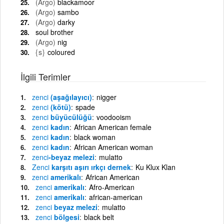
(Argo)
blackamoor
(Argo)
sambo
(Argo)
darky
soul brother
(Argo)
nig
{s}
coloured
İlgili Terimler
zenci
(aşağılayıcı)
nigger
zenci
(kötü)
spade
zenci
büyücülüğü
voodooism
zenci
kadın
African American female
zenci
kadın
black woman
zenci
kadın
African American woman
zenci
-beyaz melezi
mulatto
Zenci
karşıtı aşırı ırkçı dernek
Ku Klux Klan
zenci
amerikalı
African American
zenci
amerikalı
Afro-American
zenci
amerikalı
african-american
zenci
beyaz melezi
mulatto
zenci
bölgesi
black belt