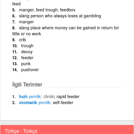
feed
manger, feed trough, feedbox
slang person who always loses at gambling
manger
slang place where money can be gained in return for
little or no work
crib
trough
decoy
feeder
punk
pushover
İlgili Terimler
hızlı
yemlik
(Arılık)
rapid feeder
otomatik
yemlik
self-feeder
Türkçe - Türkçe