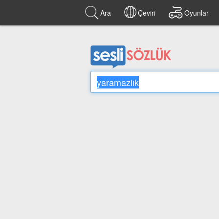
Ara
Çeviri
Oyunlar