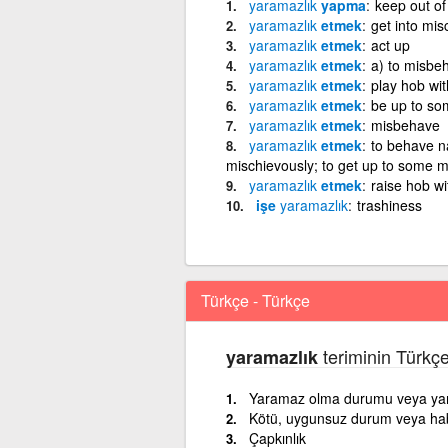
yaramazlık
yapma
keep out of
yaramazlık
etmek
get into mis
yaramazlık
etmek
act up
yaramazlık
etmek
a) to misbeh
yaramazlık
etmek
play hob wit
yaramazlık
etmek
be up to so
yaramazlık
etmek
misbehave
yaramazlık
etmek
to behave n
mischievously; to get up to some m
yaramazlık
etmek
raise hob wi
işe
yaramazlık
trashiness
Türkçe - Türkçe
teriminin Türkç
yaramazlık
Yaramaz olma durumu veya ya
Kötü, uygunsuz durum veya hab
Çapkınlık