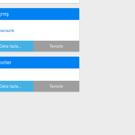
çmiş
ramazlık
Daha fazla...
Temizle
oriler
Daha fazla...
Temizle