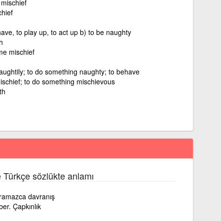
 mischief
chief
ave, to play up, to act up b) to be naughty
h
me mischief
aughtily; to do something naughty; to behave
ischief; to do something mischievous
th
e Türkçe sözlükte anlamı
ramazca davranış
er. Çapkınlık