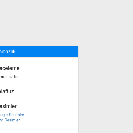
amazlık
eceleme
·ra·maz·lık
laffuz
esimler
ogle Resimler
ng Resimler