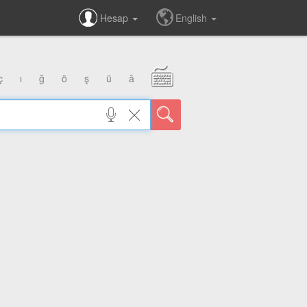
Hesap
English
ç
ı
ğ
ö
ş
ü
â