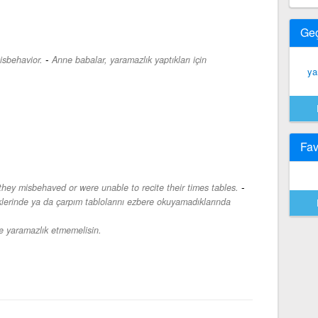
Ge
-
isbehavior.
Anne babalar, yaramazlık yaptıkları için
ya
Fav
-
they misbehaved or were unable to recite their times tables.
klerinde ya da çarpım tablolarını ezbere okuyamadıklarında
e yaramazlık etmemelisin.