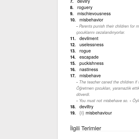
devilry
roguery
mischievousness
misbehavior
Parents punish their children for m
çocuklarını cezalandırıyorlar.
devilment
uselessness
rogue
escapade
puckishness
nastiness
misbehave
The teacher caned the children if 
Öğretmen çocukları, yaramazlık etti
döverdi.
-
You must not misbehave so.
Öyl
deviltry
{i}
misbehaviour
İlgili Terimler