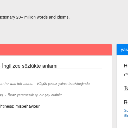
ictionary 20+ million words and idioms.
yar
H
 İngilizce sözlükte anlamı
ya
-
hen he was left alone.
Küçük çocuk yalnız bırakıldığında
Te
-
ng.
Biraz yaramazlık iyi bir şey olabilir.
R
ghtiness; misbehaviour
Go
Bi