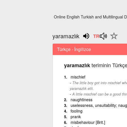
Online English Turkish and Multilingual D
yaramazlık
Türkçe - İngilizce
teriminin Türkçe
yaramazlık
mischief
The little boy got into mischief w
yaramazlık etti.
A little mischief can be a good thi
naughtiness
uselessness, unsuitability; nau
fooling
prank
misbehaviour [Brit.]