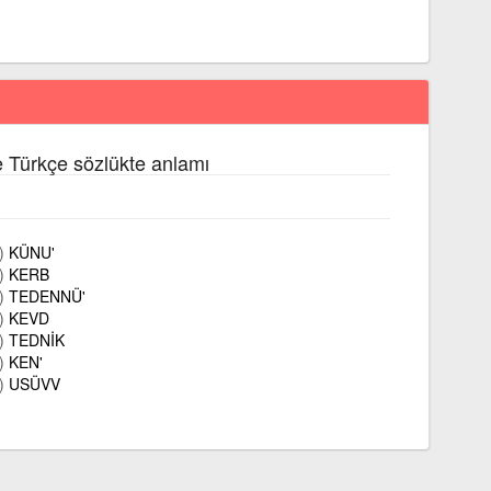
e Türkçe sözlükte anlamı
)
KÜNU'
)
KERB
)
TEDENNÜ'
)
KEVD
)
TEDNİK
)
KEN'
)
USÜVV