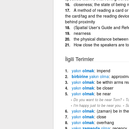
closeness; the state of being 
A method of reading a card or 
the card/tag and the reading device 
behind proximity
(Spatial User's Guide and Ref
nearness
the physical distance between 
How close the speakers are t
İlgili Terimler
yakın
olmak
impend
birbirine
yakın
olma
approxim
yakın
olmak
be within arms re
yakın
olmak
be closer
yakın
olmak
be near
-
Do you want to be near Tom?
To
-
I'm happy just to be near you.
S
yakın
olmak
(zaman) be in the
yakın
olmak
close
yakın
olmak
overhang
yakın
zamanda
olma
recency