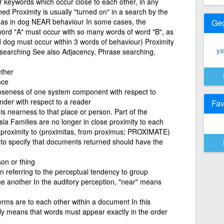
r keywords which occur close to each other, in any
ed Proximity is usually "turned on" in a search by the
 as in dog NEAR behaviour In some cases, the
Ge
ord "A" must occur with so many words of word "B", as
 dog must occur within 3 words of behaviour) Proximity
ya
d searching See also Adjacency, Phrase searching,
ether
nce
loseness of one system component with respect to
nder with respect to a reader
Fav
is nearness to that place or person. Part of the
Asia Families are no longer in close proximity to each
e proximity to (proximitas, from proximus; PROXIMATE)
to specify that documents returned should have the
on or thing
on referring to the perceptual tendency to group
ne another In the auditory perception, "near" means
erms are to each other within a document In this
ly means that words must appear exactly in the order