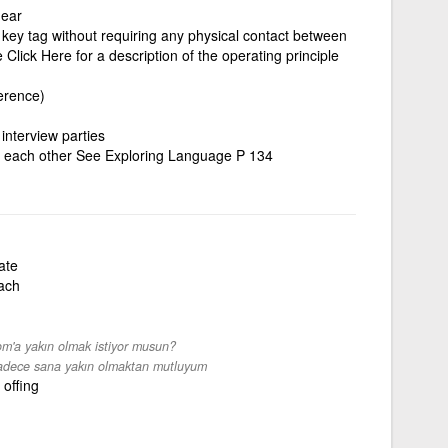
near
key tag without requiring any physical contact between
Click Here for a description of the operating principle
erence)
interview parties
o each other See Exploring Language P 134
ate
ach
m'a yakın olmak istiyor musun?
adece sana yakın olmaktan mutluyum
 offing