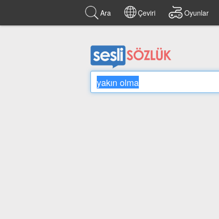
Ara
Çeviri
Oyunlar