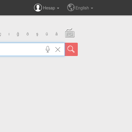
Hesap
English
ç
ı
ğ
ö
ş
ü
â