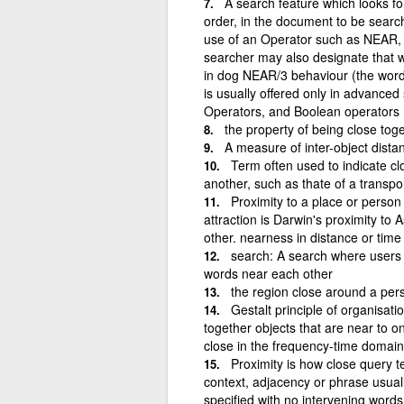
A search feature which looks fo
order, in the document to be search
use of an Operator such as NEAR,
searcher may also designate that w
in dog NEAR/3 behaviour (the word
is usually offered only in advance
Operators, and Boolean operators
the property of being close tog
A measure of inter-object dista
Term often used to indicate c
another, such as thate of a transpo
Proximity to a place or person 
attraction is Darwin's proximity to 
other. nearness in distance or tim
search: A search where users 
words near each other
the region close around a pers
Gestalt principle of organisati
together objects that are near to o
close in the frequency-time domain
Proximity is how close query t
context, adjacency or phrase usual
specified with no intervening words