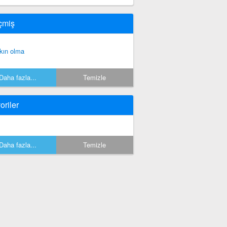
çmiş
kın olma
Daha fazla...
Temizle
oriler
Daha fazla...
Temizle