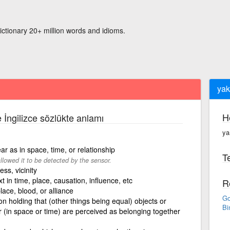
ictionary 20+ million words and idioms.
yak
H
 İngilizce sözlükte anlamı
ya
ar as in space, time, or relationship
Te
llowed it to be detected by the sensor.
ss, vicinity
t in time, place, causation, influence, etc
R
ace, blood, or alliance
Go
ion holding that (other things being equal) objects or
Bi
r (in space or time) are perceived as belonging together