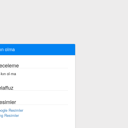
ın olma
eceleme
·kın ol·ma
laffuz
esimler
ogle Resimler
ng Resimler