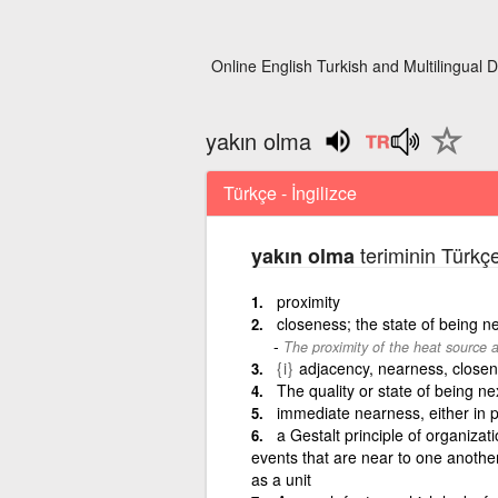
Online English Turkish and Multilingual D
yakın olma
Türkçe - İngilizce
teriminin Türkçe
yakın olma
proximity
closeness; the state of being ne
The proximity of the heat source a
{i}
adjacency, nearness, closene
The quality or state of being nex
immediate nearness, either in pl
a Gestalt principle of organizat
events that are near to one anothe
as a unit