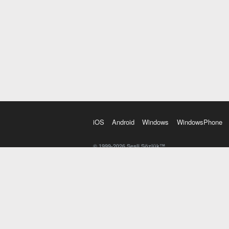
iOS
Android
Windows
WindowsPhone
© 1999-2026 Sesli Sözlük™
20 dilde online sözlük. 20 milyondan fazla sözcük ve anl
kelimesi. Yazım Türkçeleştirici ile hatalı Türkçe metinl
İngilizce kelime haznenizi arttıracak kelime oyunları. 
seslendirilişini otomatik dinlemek için ayarlardan isteğin