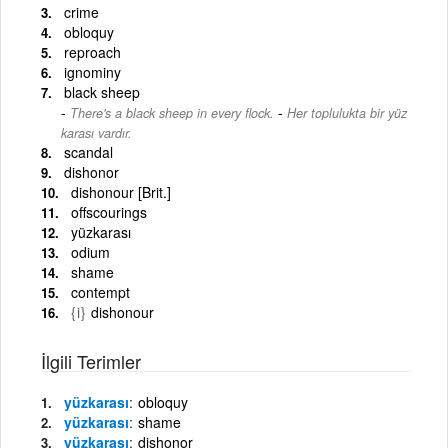
crime
obloquy
reproach
ignominy
black sheep
-
There's a black sheep in every flock.
Her toplulukta bir yüz
karası vardır.
scandal
dishonor
dishonour [Brit.]
offscourings
yüzkarası
odium
shame
contempt
{i}
dishonour
İlgili Terimler
yüzkarası
obloquy
yüzkarası
shame
yüzkarası
dishonor