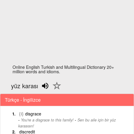
Online English Turkish and Multilingual Dictionary 20+
million words and idioms.
yüz karası
Türkçe - İngilizce
{i}
disgrace
-
You're a disgrace to this family!
Sen bu aile için bir yüz
karasısın!
discredit