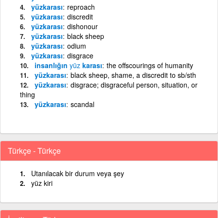
yüzkarası
reproach
yüzkarası
discredit
yüzkarası
dishonour
yüzkarası
black sheep
yüzkarası
odium
yüzkarası
disgrace
insanlığın
yüz
karası
the offscourings of humanity
yüzkarası
black sheep, shame, a discredit to sb/sth
yüzkarası
disgrace; disgraceful person, situation, or
thing
yüzkarası
scandal
Türkçe - Türkçe
Utanılacak bir durum veya şey
yüz kiri