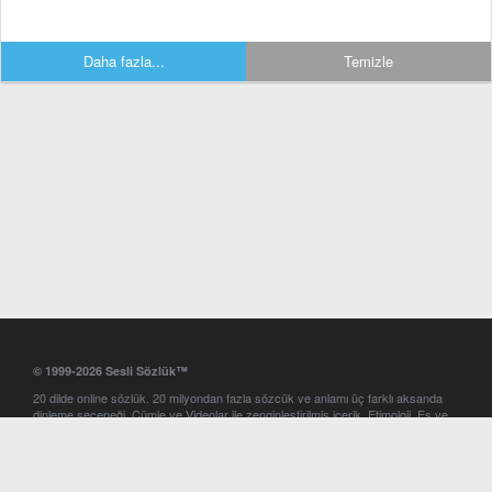
Daha fazla...
Temizle
© 1999-2026 Sesli Sözlük™
20 dilde online sözlük. 20 milyondan fazla sözcük ve anlamı üç farklı aksanda
dinleme seçeneği. Cümle ve Videolar ile zenginleştirilmiş içerik. Etimoloji, Eş ve
Zıt anlamlar, kelime okunuşları ve günün kelimesi. Yazım Türkçeleştirici ile hatalı
Türkçe metinleri düzeltme. iOS, Android ve Windows mobil platformlarda online
ve offline sözlük programları. Sesli Sözlük garantisinde Profesyonel çeviri
hizmetleri. İngilizce kelime haznenizi arttıracak kelime oyunları. Ayarlar