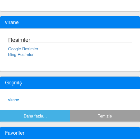
virane
Resimler
Google Resimler
Bing Resimler
Geçmiş
virane
Daha fazla...
Temizle
Favoriler