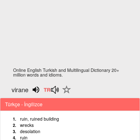
Online English Turkish and Multilingual Dictionary 20+
million words and idioms.
virane
Türkçe - İngilizce
ruin, ruined building
wrecks
desolation
ruin