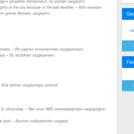
cağımı gerçekten bilmiyordum, bu yüzden vazgeçtim.
-
ights of the city because of the bad weather.
Kötü havadan
Ge
ini görme fikrinden vazgeçtim.
va
-
orests.
Biz yağmur ormanlarından vazgeçemeyiz.
-
ary.
Bu sözlükten vazgeçemem.
Fav
-
Kral tahttan vazgeçmeye zorlandı.
-
S. citizenship.
Ben onun ABD vatandaşlığından vazgeçtiğine
-
e land.
Arazinin mülkiyetinden vazgeçti.