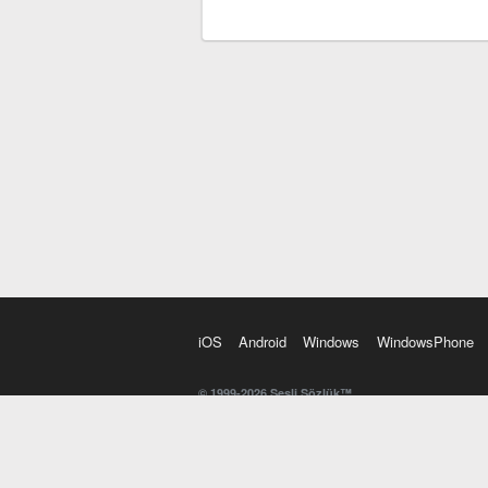
iOS
Android
Windows
WindowsPhone
© 1999-2026 Sesli Sözlük™
20 dilde online sözlük. 20 milyondan fazla sözcük ve anl
kelimesi. Yazım Türkçeleştirici ile hatalı Türkçe metinl
İngilizce kelime haznenizi arttıracak kelime oyunları. 
seslendirilişini otomatik dinlemek için ayarlardan isteğin