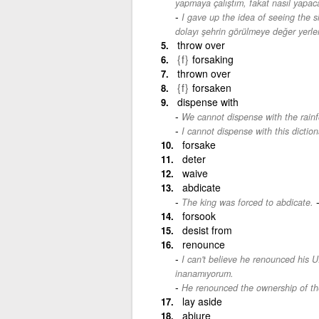
yapmaya çalıştım, fakat nasıl yapa
I gave up the idea of seeing the s
dolayı şehrin görülmeye değer yerler
throw over
{f}
forsaking
thrown over
{f}
forsaken
dispense with
We cannot dispense with the rainf
I cannot dispense with this diction
forsake
deter
waive
abdicate
The king was forced to abdicate.
forsook
desist from
renounce
I can't believe he renounced his U.
inanamıyorum.
He renounced the ownership of th
lay aside
abjure