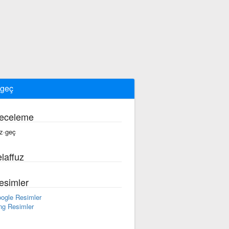
geç
eceleme
z·geç
laffuz
esimler
ogle Resimler
ng Resimler