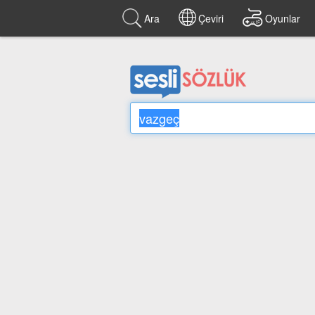
Ara
Çeviri
Oyunlar