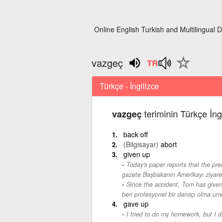
Online English Turkish and Multilingual D
vazgeç
Türkçe - İngilizce
teriminin Türkçe İng
vazgeç
back off
(Bilgisayar)
abort
given up
Today's paper reports that the pre
gazete Başbakanın Amerikayı ziyaret 
Since the accident, Tom has given
beri profesyonel bir dansçı olma u
gave up
I tried to do my homework, but I di