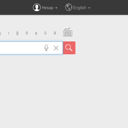
Hesap
English
ç
ı
ğ
ö
ş
ü
â