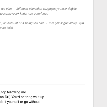
-
 his plan.
Jefferson planından vazgeçmeye hazır değildi.
zgeçemeyecek kadar çok gururludur.
-
, on account of it being too cold.
Tom çok soğuk olduğu için
nda kaldı.
Stop following me
 Dili) You'd better give it up
do it yourself or go without