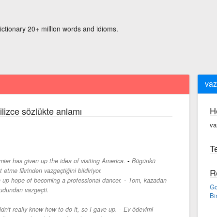
ictionary 20+ million words and idioms.
vaz
H
ilizce sözlükte anlamı
va
Te
-
mier has given up the idea of visiting America.
Bügünkü
etme fikrinden vazgeçtiğini bildiriyor.
R
-
 up hope of becoming a professional dancer.
Tom, kazadan
Go
mudundan vazgeçti.
Bi
-
dn't really know how to do it, so I gave up.
Ev ödevimi