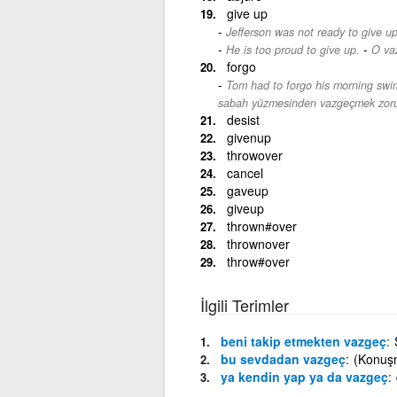
give up
Jefferson was not ready to give up
-
He is too proud to give up.
O va
forgo
Tom had to forgo his morning swim
sabah yüzmesinden vazgeçmek zoru
desist
givenup
throwover
cancel
gaveup
giveup
thrown#over
thrownover
throw#over
İlgili Terimler
beni takip etmekten vazgeç
bu sevdadan vazgeç
(Konuşma
ya kendin yap ya da vazgeç