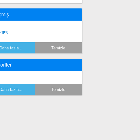
çmiş
zgeç
Daha fazla...
Temizle
oriler
Daha fazla...
Temizle