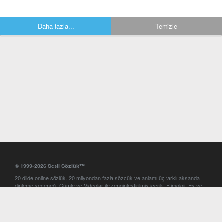
Daha fazla...
Temizle
© 1999-2026 Sesli Sözlük™
20 dilde online sözlük. 20 milyondan fazla sözcük ve anlamı üç farklı aksanda
dinleme seçeneği. Cümle ve Videolar ile zenginleştirilmiş içerik. Etimoloji, Eş ve
Zıt anlamlar, kelime okunuşları ve günün kelimesi. Yazım Türkçeleştirici ile hatalı
Türkçe metinleri düzeltme. iOS, Android ve Windows mobil platformlarda online
ve offline sözlük programları. Sesli Sözlük garantisinde Profesyonel çeviri
hizmetleri. İngilizce kelime haznenizi arttıracak kelime oyunları. Ayarlar