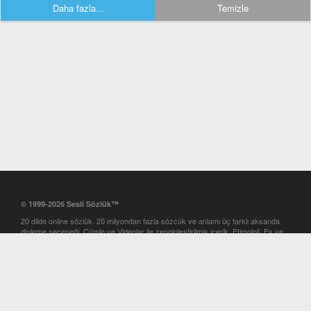
Daha fazla...
Temizle
© 1999-2026 Sesli Sözlük™
20 dilde online sözlük. 20 milyondan fazla sözcük ve anlamı üç farklı aksanda
dinleme seçeneği. Cümle ve Videolar ile zenginleştirilmiş içerik. Etimoloji, Eş ve
Zıt anlamlar, kelime okunuşları ve günün kelimesi. Yazım Türkçeleştirici ile hatalı
Türkçe metinleri düzeltme. iOS, Android ve Windows mobil platformlarda online
ve offline sözlük programları. Sesli Sözlük garantisinde Profesyonel çeviri
hizmetleri. İngilizce kelime haznenizi arttıracak kelime oyunları. Ayarlar
bölümünü kullarak çevirisini görmek istediğiniz sözlükleri seçme ve aynı
zamanda sözlüklerin gösterim sırasını ayarlama imkanı. Kelimelerin
seslendirilişini otomatik dinlemek için ayarlardan isteğiniz aksanı seçebilirsiniz.