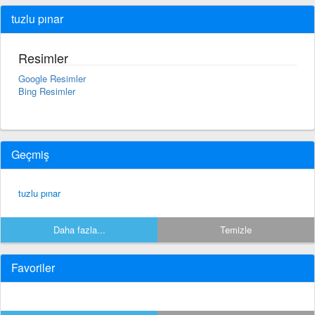
tuzlu pınar
Resimler
Google Resimler
Bing Resimler
Geçmiş
tuzlu pınar
Daha fazla...
Temizle
Favoriler