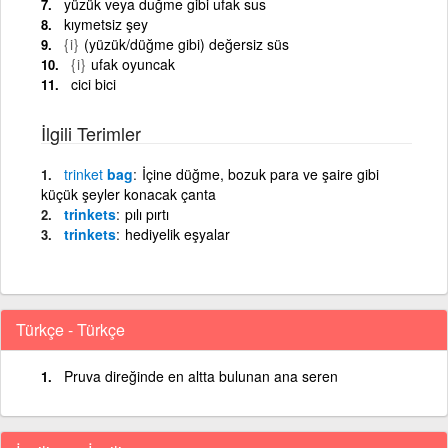
yüzük veya duğme gibi ufak sus
kıymetsiz şey
{i}
(yüzük/düğme gibi) değersiz süs
{i}
ufak oyuncak
cici bici
İlgili Terimler
trinket
bag
İçine düğme, bozuk para ve şaire gibi
küçük şeyler konacak çanta
trinkets
pılı pırtı
trinkets
hediyelik eşyalar
Türkçe - Türkçe
Pruva direğinde en altta bulunan ana seren