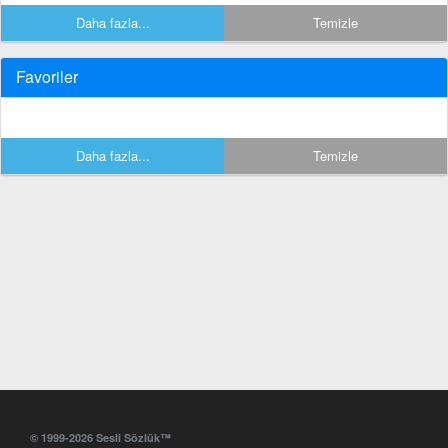
Daha fazla...
Temizle
Favoriler
Daha fazla...
Temizle
© 1999-2026 Sesli Sözlük™