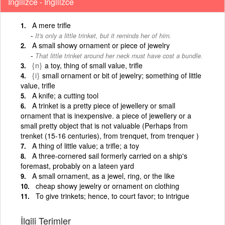
İngilizce - İngilizce
A mere trifle
It's only a little trinket, but it reminds her of him.
A small showy ornament or piece of jewelry
That little trinket around her neck must have cost a bundle.
{n}
a toy, thing of small value, trifle
{i}
small ornament or bit of jewelry; something of little
value, trifle
A knife; a cutting tool
A trinket is a pretty piece of jewellery or small
ornament that is inexpensive. a piece of jewellery or a
small pretty object that is not valuable (Perhaps from
trenket (15-16 centuries), from trenquet, from trenquer )
A thing of little value; a trifle; a toy
A three-cornered sail formerly carried on a ship's
foremast, probably on a lateen yard
A small ornament, as a jewel, ring, or the like
cheap showy jewelry or ornament on clothing
To give trinkets; hence, to court favor; to intrigue
İlgili Terimler