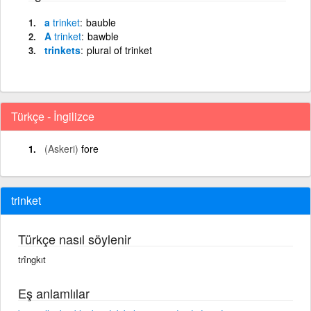
a
trinket
bauble
A
trinket
bawble
trinkets
plural of trinket
Türkçe - İngilizce
(Askeri)
fore
trinket
Türkçe nasıl söylenir
trîngkıt
Eş anlamlılar