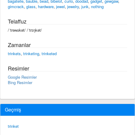
bagatelle
,
bauble
,
bead
,
bibelot
,
curio
,
doodad
,
gadget
,
gewgaw
,
gimcrack
,
glass
,
hardware
,
jewel
,
jewelry
,
junk
,
nothing
Telaffuz
/ˈtrəɴɢkət/ /ˈtrɪŋkət/
Zamanlar
trinkets
,
trinketing
,
trinketed
Resimler
Google Resimler
Bing Resimler
Geçmiş
trinket