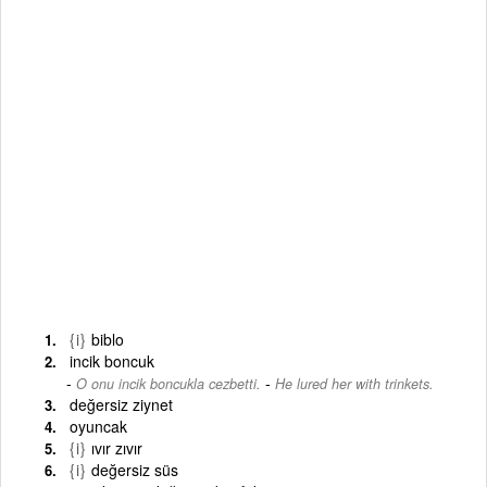
{i}
biblo
incik boncuk
-
O onu incik boncukla cezbetti.
He lured her with trinkets.
değersiz ziynet
oyuncak
{i}
ıvır zıvır
{i}
değersiz süs