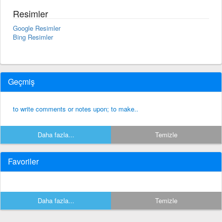
Resimler
Google Resimler
Bing Resimler
Geçmiş
to write comments or notes upon; to make..
Daha fazla...
Temizle
Favoriler
Daha fazla...
Temizle