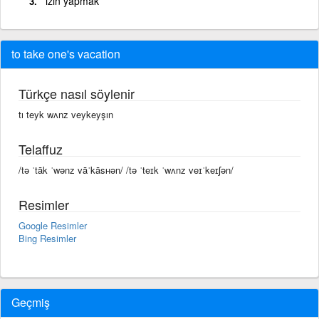
izin yapmak
to take one's vacation
Türkçe nasıl söylenir
tı teyk wʌnz veykeyşın
Telaffuz
/tə ˈtāk ˈwənz vāˈkāsʜən/ /tə ˈteɪk ˈwʌnz veɪˈkeɪʃən/
Resimler
Google Resimler
Bing Resimler
Geçmiş