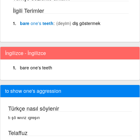
İlgili Terimler
bare
one's
teeth
(deyim)
diş göstermek
İngilizce - İngilizce
bare one's teeth
to show one's aggression
Türkçe nasıl söylenir
tı şō wʌnz ıgreşın
Telaffuz