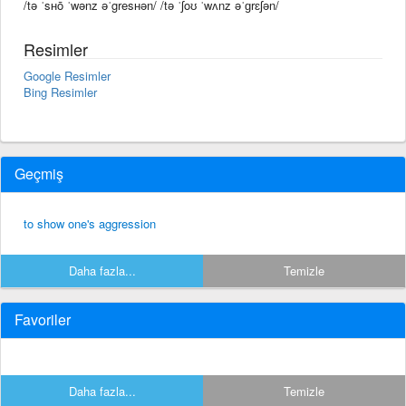
/tə ˈsʜō ˈwənz əˈgresʜən/ /tə ˈʃoʊ ˈwʌnz əˈɡrɛʃən/
Resimler
Google Resimler
Bing Resimler
Geçmiş
to show one's aggression
Daha fazla...
Temizle
Favoriler
Daha fazla...
Temizle