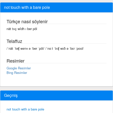
not touch with a bare pole
Türkçe nasıl söylenir
nät tʌç wîdh ı ber pōl
Telaffuz
/ˈnät ˈtəʧ wəᴛʜ ə ˈber ˈpōl/ /ˈnɑːt ˈtʌʧ wɪð ə ˈbɛr ˈpoʊl/
Resimler
Google Resimler
Bing Resimler
Geçmiş
not touch with a bare pole