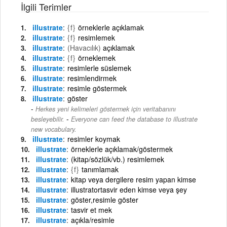
İlgili Terimler
illustrate
{f}
örneklerle açıklamak
illustrate
{f}
resimlemek
illustrate
(Havacılık)
açıklamak
illustrate
{f}
örneklemek
illustrate
resimlerle süslemek
illustrate
resimlendirmek
illustrate
resimle göstermek
illustrate
göster
Herkes yeni kelimeleri göstermek için veritabanını
-
besleyebilir.
Everyone can feed the database to illustrate
new vocabulary.
illustrate
resimler koymak
illustrate
örneklerle açıklamak/göstermek
illustrate
(kitap/sözlük/vb.) resimlemek
illustrate
{f}
tanımlamak
illustrate
kitap veya dergilere resim yapan kimse
illustrate
illustratortasvir eden kimse veya şey
illustrate
göster,resimle göster
illustrate
tasvir et mek
illustrate
açıkla/resimle