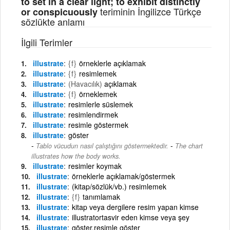
to set in a clear light; to exhibit distinctly
teriminin İngilizce Türkçe
or conspicuously
sözlükte anlamı
İlgili Terimler
illustrate
{f}
örneklerle açıklamak
illustrate
{f}
resimlemek
illustrate
(Havacılık)
açıklamak
illustrate
{f}
örneklemek
illustrate
resimlerle süslemek
illustrate
resimlendirmek
illustrate
resimle göstermek
illustrate
göster
-
Tablo vücudun nasıl çalıştığını göstermektedir.
The chart
illustrates how the body works.
illustrate
resimler koymak
illustrate
örneklerle açıklamak/göstermek
illustrate
(kitap/sözlük/vb.) resimlemek
illustrate
{f}
tanımlamak
illustrate
kitap veya dergilere resim yapan kimse
illustrate
illustratortasvir eden kimse veya şey
illustrate
göster,resimle göster