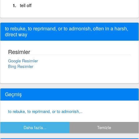
tell off
to rebuke, to reprimand, or to admonish, often in a harsh,
direct way
Resimler
Google Resimler
Bing Resimler
Geçmiş
to rebuke, to reprimand, or to admonish,..
Daha fazla...
Temizle