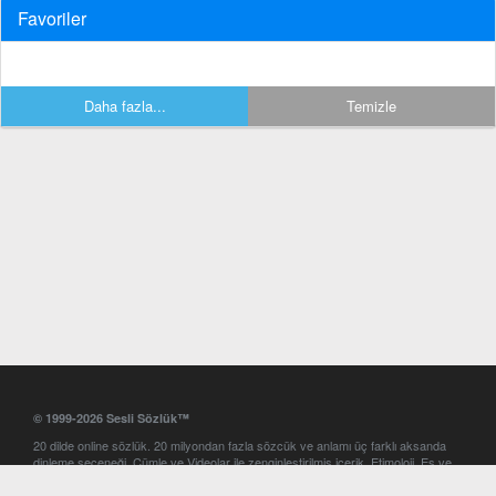
Favoriler
Daha fazla...
Temizle
© 1999-2026 Sesli Sözlük™
20 dilde online sözlük. 20 milyondan fazla sözcük ve anlamı üç farklı aksanda
dinleme seçeneği. Cümle ve Videolar ile zenginleştirilmiş içerik. Etimoloji, Eş ve
Zıt anlamlar, kelime okunuşları ve günün kelimesi. Yazım Türkçeleştirici ile hatalı
Türkçe metinleri düzeltme. iOS, Android ve Windows mobil platformlarda online