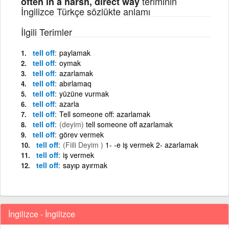
teriminin
often in a harsh, direct way
İngilizce Türkçe sözlükte anlamı
İlgili Terimler
tell off
paylamak
tell off
oymak
tell off
azarlamak
tell off
abırlamaq
tell off
yüzüne vurmak
tell off
azarla
tell off
Tell someone off: azarlamak
tell off
(deyim)
tell someone off azarlamak
tell off
görev vermek
tell off
(Fiili Deyim )
1- -e iş vermek 2- azarlamak
tell off
iş vermek
tell off
sayıp ayırmak
İngilizce - İngilizce