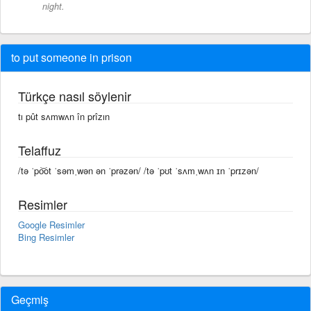
night.
to put someone in prison
Türkçe nasıl söylenir
tı pût sʌmwʌn în prîzın
Telaffuz
/tə ˈpo͝ot ˈsəmˌwən ən ˈprəzən/ /tə ˈpʊt ˈsʌmˌwʌn ɪn ˈprɪzən/
Resimler
Google Resimler
Bing Resimler
Geçmiş