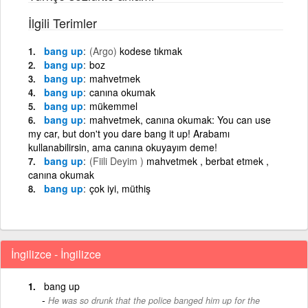
İlgili Terimler
bang up
(Argo)
kodese tıkmak
bang up
boz
bang up
mahvetmek
bang up
canına okumak
bang up
mükemmel
bang up
mahvetmek, canına okumak: You can use
my car, but don't you dare bang it up! Arabamı
kullanabilirsin, ama canına okuyayım deme!
bang up
(Fiili Deyim )
mahvetmek , berbat etmek ,
canına okumak
bang up
çok iyi, müthiş
İngilizce - İngilizce
bang up
He was so drunk that the police banged him up for the