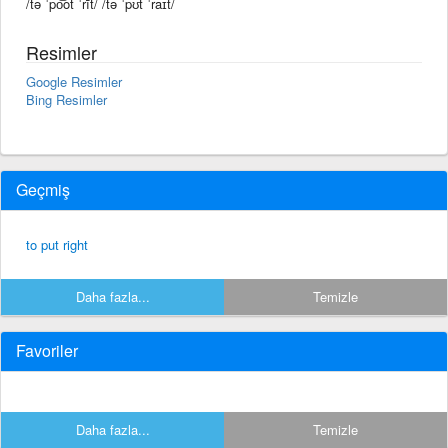
/tə ˈpo͝ot ˈrīt/ /tə ˈpʊt ˈraɪt/
Resimler
Google Resimler
Bing Resimler
Geçmiş
to put right
Daha fazla...
Temizle
Favoriler
Daha fazla...
Temizle