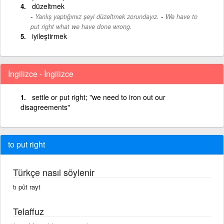
düzeltmek
-
Yanlış yaptığımız şeyi düzeltmek zorundayız.
We have to
put right what we have done wrong.
iyileştirmek
İngilizce - İngilizce
settle or put right; "we need to iron out our
disagreements"
to put right
Türkçe nasıl söylenir
tı pût rayt
Telaffuz