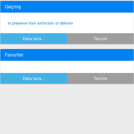
Geçmiş
to preserve from extinction or oblivion
Daha fazla...
Temizle
Favoriler
Daha fazla...
Temizle