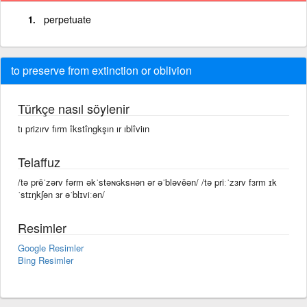
perpetuate
to preserve from extinction or oblivion
Türkçe nasıl söylenir
tı prizırv fırm îkstîngkşın ır ıblîviın
Telaffuz
/tə prēˈzərv fərm əkˈstəɴɢksʜən ər əˈbləvēən/ /tə priːˈzɜrv fɜrm ɪk
ˈstɪŋkʃən ɜr əˈblɪviːən/
Resimler
Google Resimler
Bing Resimler