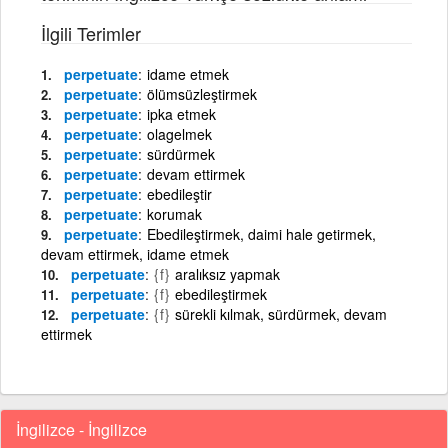
İlgili Terimler
perpetuate
idame etmek
perpetuate
ölümsüzleştirmek
perpetuate
ipka etmek
perpetuate
olagelmek
perpetuate
sürdürmek
perpetuate
devam ettirmek
perpetuate
ebedileştir
perpetuate
korumak
perpetuate
Ebedileştirmek, daimi hale getirmek,
devam ettirmek, idame etmek
perpetuate
{f}
aralıksız yapmak
perpetuate
{f}
ebedileştirmek
perpetuate
{f}
sürekli kılmak, sürdürmek, devam
ettirmek
İngilizce - İngilizce