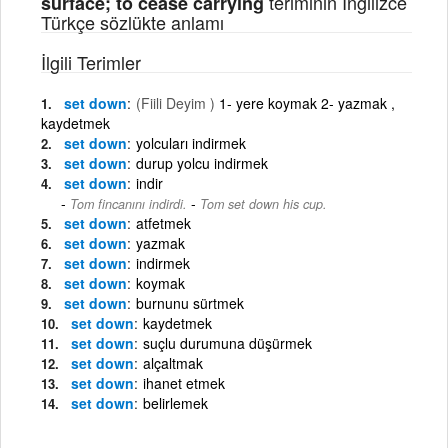
teriminin İngilizce
surface; to cease carrying
Türkçe sözlükte anlamı
İlgili Terimler
set down
(Fiili Deyim )
1- yere koymak 2- yazmak ,
kaydetmek
set down
yolcuları indirmek
set down
durup yolcu indirmek
set down
indir
-
Tom fincanını indirdi.
Tom set down his cup.
set down
atfetmek
set down
yazmak
set down
indirmek
set down
koymak
set down
burnunu sürtmek
set down
kaydetmek
set down
suçlu durumuna düşürmek
set down
alçaltmak
set down
ihanet etmek
set down
belirlemek