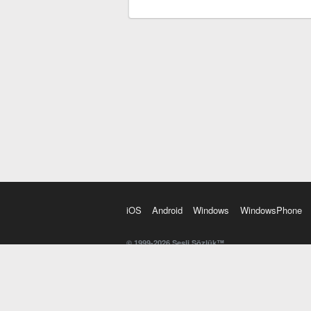
iOS
Android
Windows
WindowsPhone
© 1999-2026 Sesli Sözlük™
20 dilde online sözlük. 20 milyondan fazla sözcük ve anl
kelimesi. Yazım Türkçeleştirici ile hatalı Türkçe metinl
İngilizce kelime haznenizi arttıracak kelime oyunları. 
seslendirilişini otomatik dinlemek için ayarlardan isteğin