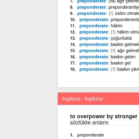
preponderate
(fiil) ağır çek
preponderate
preponderantly
preponderate
{f}
üstün olmak
preponderate
preponderanta
preponderate
hâkim
preponderate
{f}
hâkim olm
preponderate
çoğunlukla
preponderate
baskın gelmek
preponderate
{f}
ağır gelme
preponderate
baskın gelen
preponderate
baskın gel
preponderate
{f}
baskın çık
İngilizce - İngilizce
to overpower by stronger
sözlükte anlamı
preponderate