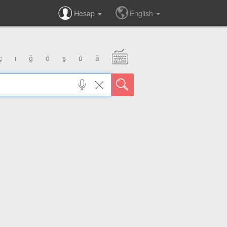
Hesap
English
ç
ı
ğ
ö
ş
ü
â