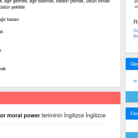
mek, ağır gelmek, ağır basmak, baskın çıkmak, üstün olmak
ˈp
ˈm
üstün şekilde
ğır basan
R
Go
ak
Bi
k
Ge
mak
to
Fav
teriminin İngilizce İngilizce
 or moral power