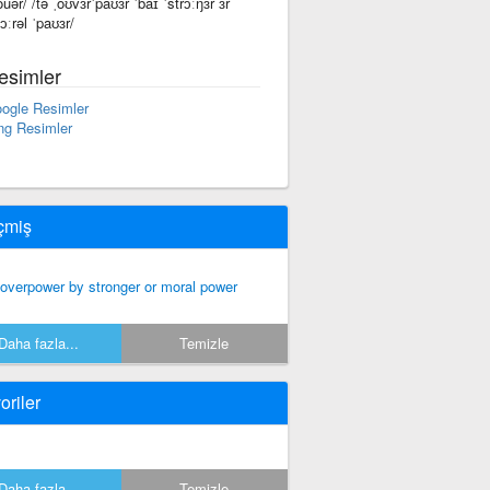
ouər/ /tə ˌoʊvɜrˈpaʊɜr ˈbaɪ ˈstrɔːŋɜr ɜr
ɔːrəl ˈpaʊɜr/
esimler
ogle Resimler
ng Resimler
çmiş
 overpower by stronger or moral power
Daha fazla...
Temizle
oriler
Daha fazla...
Temizle