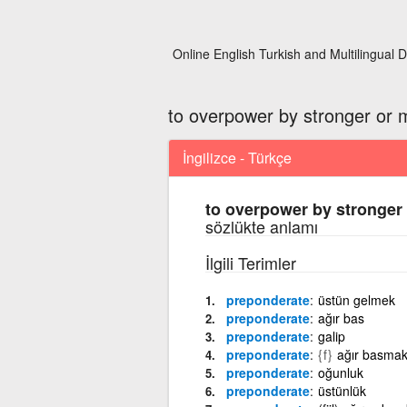
Online English Turkish and Multilingual D
to overpower by stronger or 
İngilizce - Türkçe
to overpower by stronger
sözlükte anlamı
İlgili Terimler
preponderate
üstün gelmek
preponderate
ağır bas
preponderate
galip
preponderate
{f}
ağır basma
preponderate
oğunluk
preponderate
üstünlük