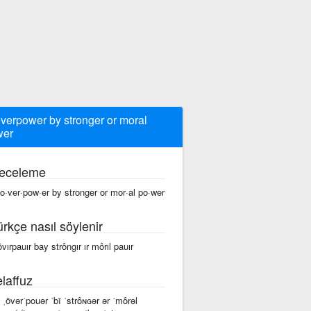
overpower by stronger or moral
wer
eceleme
 o·ver·pow·er by stronger or mor·al po·wer
ürkçe nasıl söylenir
 ōvırpauır bay strôngır ır môrıl pauır
laffuz
ə ˌōvərˈpouər ˈbī ˈstrôɴɢər ər ˈmôrəl