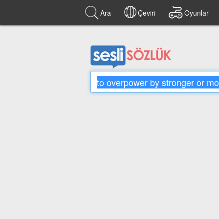
Ara
Çeviri
Oyunlar