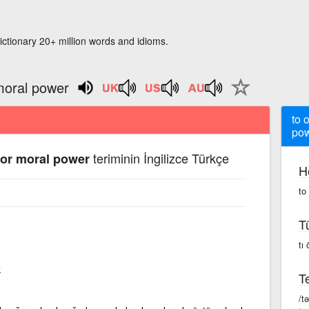
ictionary 20+ million words and idioms.
moral power
to 
po
teriminin İngilizce Türkçe
 or moral power
H
to
T
tı
k
Te
/t