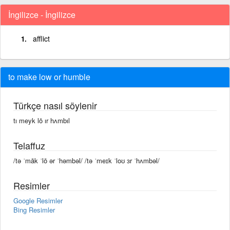
İngilizce - İngilizce
afflict
to make low or humble
Türkçe nasıl söylenir
tı meyk lō ır hʌmbıl
Telaffuz
/tə ˈmāk ˈlō ər ˈhəmbəl/ /tə ˈmeɪk ˈloʊ ɜr ˈhʌmbəl/
Resimler
Google Resimler
Bing Resimler