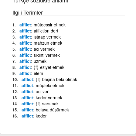
İlgili Terimler
afflict
müteessir etmek
afflict
affliction dert
afflict
ıstırap vermek
afflict
mahzun etmek
afflict
acı vermek
afflict
sıkıntı vermek
afflict
üzmek
afflict
{f}
eziyet etmek
afflict
elem
afflict
{f}
başına bela olmak
afflict
müptela etmek
afflict
acı ver
afflict
keder vermek
afflict
{f}
sarsmak
afflict
belaya düşürmek
afflict
keder