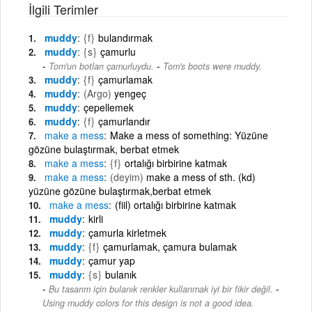
İlgili Terimler
muddy
{f}
bulandırmak
muddy
{s}
çamurlu
-
Tom'un botları çamurluydu.
Tom's boots were muddy.
muddy
{f}
çamurlamak
muddy
(Argo)
yengeç
muddy
çepellemek
muddy
{f}
çamurlandır
make
a
mess
Make a mess of something: Yüzüne
gözüne bulaştırmak, berbat etmek
make
a
mess
{f}
ortalığı birbirine katmak
make
a
mess
(deyim)
make a mess of sth. (kd)
yüzüne gözüne bulaştırmak,berbat etmek
make
a
mess
(fiil) ortalığı birbirine katmak
muddy
kirli
muddy
çamurla kirletmek
muddy
{f}
çamurlamak, çamura bulamak
muddy
çamur yap
muddy
{s}
bulanık
-
Bu tasarım için bulanık renkler kullanmak iyi bir fikir değil.
Using muddy colors for this design is not a good idea.