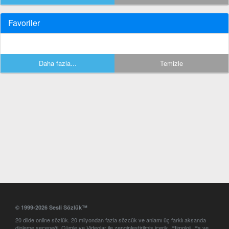
Favoriler
Daha fazla...
Temizle
© 1999-2026 Sesli Sözlük™
20 dilde online sözlük. 20 milyondan fazla sözcük ve anlamı üç farklı aksanda
dinleme seçeneği. Cümle ve Videolar ile zenginleştirilmiş içerik. Etimoloji, Eş ve