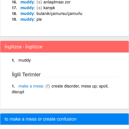
muddy
{s}
anlaşılması zor
muddy
{s}
karışık
muddy
bulanık/çamursu/çamurlu
muddy
pis
İngilizce - İngilizce
muddy
İlgili Terimler
make
a
mess
{f}
create disorder, mess up; spoil,
disrupt
to make a mess or create confusion