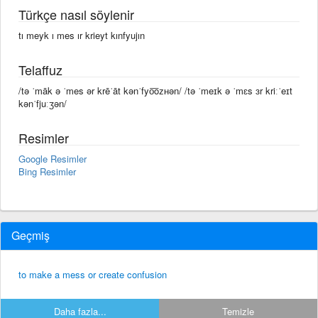
Türkçe nasıl söylenir
tı meyk ı mes ır krieyt kınfyujın
Telaffuz
/tə ˈmāk ə ˈmes ər krēˈāt kənˈfyo͞oᴢʜən/ /tə ˈmeɪk ə ˈmɛs ɜr kriːˈeɪt
kənˈfjuːʒən/
Resimler
Google Resimler
Bing Resimler
Geçmiş
to make a mess or create confusion
Daha fazla...
Temizle