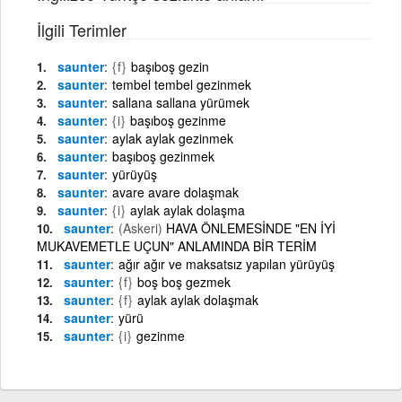
İlgili Terimler
saunter
{f}
başıboş gezin
saunter
tembel tembel gezinmek
saunter
sallana sallana yürümek
saunter
{i}
başıboş gezinme
saunter
aylak aylak gezinmek
saunter
başıboş gezinmek
saunter
yürüyüş
saunter
avare avare dolaşmak
saunter
{i}
aylak aylak dolaşma
saunter
(Askeri)
HAVA ÖNLEMESİNDE "EN İYİ
MUKAVEMETLE UÇUN" ANLAMINDA BİR TERİM
saunter
ağır ağır ve maksatsız yapılan yürüyüş
saunter
{f}
boş boş gezmek
saunter
{f}
aylak aylak dolaşmak
saunter
yürü
saunter
{i}
gezinme