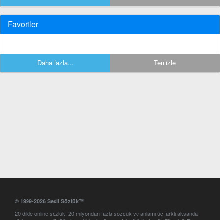
Favoriler
Daha fazla...
Temizle
© 1999-2026 Sesli Sözlük™
20 dilde online sözlük. 20 milyondan fazla sözcük ve anlamı üç farklı aksanda