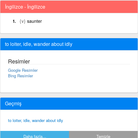
İngilizce - İngilizce
{v}
saunter
to loiter, idle, wander about idly
Resimler
Google Resimler
Bing Resimler
Geçmiş
to loiter, idle, wander about idly
Daha fazla...
Temizle