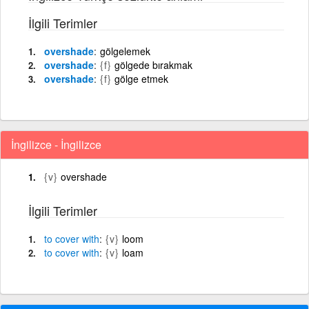
İlgili Terimler
overshade
gölgelemek
overshade
{f}
gölgede bırakmak
overshade
{f}
gölge etmek
İngilizce - İngilizce
{v}
overshade
İlgili Terimler
to
cover
with
{v}
loom
to
cover
with
{v}
loam