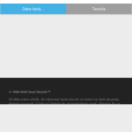
Daha fazla...
Temizle
© 1999-2026 Sesli Sözlük™
20 dilde online sözlük. 20 milyondan fazla sözcük ve anlamı üç farklı aksanda
dinleme seçeneği. Cümle ve Videolar ile zenginleştirilmiş içerik. Etimoloji, Eş ve
Zıt anlamlar, kelime okunuşları ve günün kelimesi. Yazım Türkçeleştirici ile hatalı
Türkçe metinleri düzeltme. iOS, Android ve Windows mobil platformlarda online
ve offline sözlük programları. Sesli Sözlük garantisinde Profesyonel çeviri
hizmetleri. İngilizce kelime haznenizi arttıracak kelime oyunları. Ayarlar
bölümünü kullarak çevirisini görmek istediğiniz sözlükleri seçme ve aynı
zamanda sözlüklerin gösterim sırasını ayarlama imkanı. Kelimelerin