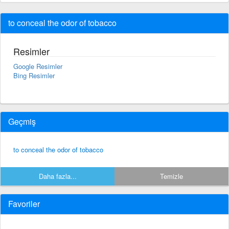
to conceal the odor of tobacco
Resimler
Google Resimler
Bing Resimler
Geçmiş
to conceal the odor of tobacco
Daha fazla...
Temizle
Favoriler