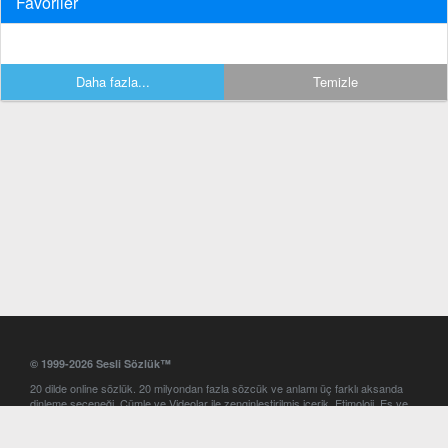
Favoriler
Daha fazla...
Temizle
© 1999-2026 Sesli Sözlük™
20 dilde online sözlük. 20 milyondan fazla sözcük ve anlamı üç farklı aksanda
dinleme seçeneği. Cümle ve Videolar ile zenginleştirilmiş içerik. Etimoloji, Eş ve
Zıt anlamlar, kelime okunuşları ve günün kelimesi. Yazım Türkçeleştirici ile hatalı
Türkçe metinleri düzeltme. iOS, Android ve Windows mobil platformlarda online