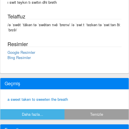
ı swit teykın tı switın dhi breth
Telaffuz
/ə ˈswēt ˈtākən tə ˈswētən ᴛʜē ˈbreᴛʜ/ /ə ˈswiːt ˈteɪkən tə ˈswiːtən ðiː
ˈbrɛθ/
Resimler
Google Resimler
Bing Resimler
Geçmiş
a sweet taken to sweeten the breath
Daha fazla...
Temizle