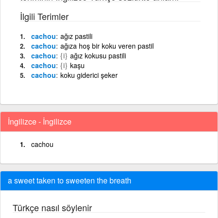
İlgili Terimler
cachou
ağız pastili
cachou
ağıza hoş bir koku veren pastil
cachou
{i}
ağız kokusu pastili
cachou
{i}
kaşu
cachou
koku giderici şeker
İngilizce - İngilizce
cachou
a sweet taken to sweeten the breath
Türkçe nasıl söylenir