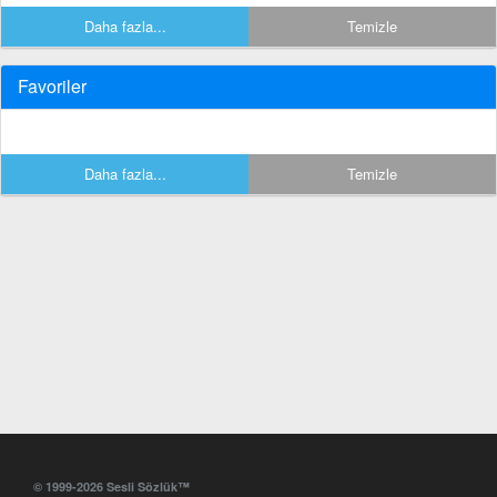
Daha fazla...
Temizle
Favoriler
Daha fazla...
Temizle
© 1999-2026 Sesli Sözlük™