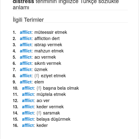
teriminin İngilizce Türkçe sözlükte
distress
anlamı
İlgili Terimler
afflict
müteessir etmek
afflict
affliction dert
afflict
ıstırap vermek
afflict
mahzun etmek
afflict
acı vermek
afflict
sıkıntı vermek
afflict
üzmek
afflict
{f}
eziyet etmek
afflict
elem
afflict
{f}
başına bela olmak
afflict
müptela etmek
afflict
acı ver
afflict
keder vermek
afflict
{f}
sarsmak
afflict
belaya düşürmek
afflict
keder