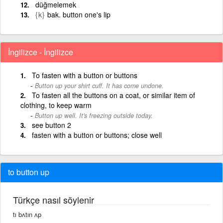
düğmelemek
{k}
bak. button one's lip
İngilizce - İngilizce
To fasten with a button or buttons
Button up your shirt cuff. It has come undone.
To fasten all the buttons on a coat, or similar item of
clothing, to keep warm
Button up well. It's freezing outside today.
see button 2
fasten with a button or buttons; close well
to button up
Türkçe nasıl söylenir
tı bʌtın ʌp