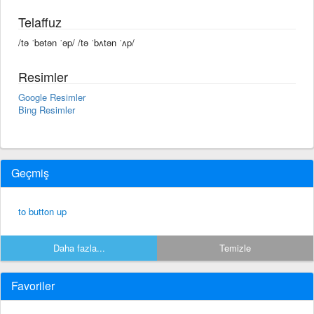
Telaffuz
/tə ˈbətən ˈəp/ /tə ˈbʌtən ˈʌp/
Resimler
Google Resimler
Bing Resimler
Geçmiş
to button up
Daha fazla...
Temizle
Favoriler