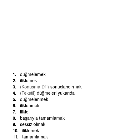
düğmelemek
iliklemek
(Konuşma Dili)
sonuçlandırmak
(Tekstil)
düğmeleri yukarıda
düğmelenmek
iliklenmek
ilikle
başarıyla tamamlamak
sessiz olmak
iliklemek
tamamlamak