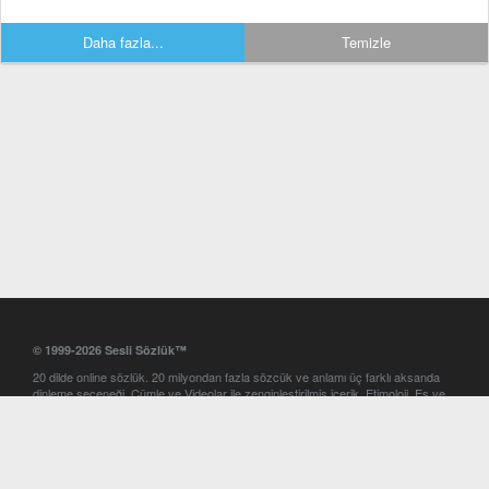
Daha fazla...
Temizle
© 1999-2026 Sesli Sözlük™
20 dilde online sözlük. 20 milyondan fazla sözcük ve anlamı üç farklı aksanda
dinleme seçeneği. Cümle ve Videolar ile zenginleştirilmiş içerik. Etimoloji, Eş ve
Zıt anlamlar, kelime okunuşları ve günün kelimesi. Yazım Türkçeleştirici ile hatalı
Türkçe metinleri düzeltme. iOS, Android ve Windows mobil platformlarda online
ve offline sözlük programları. Sesli Sözlük garantisinde Profesyonel çeviri
hizmetleri. İngilizce kelime haznenizi arttıracak kelime oyunları. Ayarlar
bölümünü kullarak çevirisini görmek istediğiniz sözlükleri seçme ve aynı