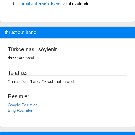
thrust
out
one's
hand
elini uzatmak
thrust out hand
Türkçe nasıl söylenir
thrʌst aut händ
Telaffuz
/ˈᴛʜrəst ˈout ˈhand/ /ˈθrʌst ˈaʊt ˈhænd/
Resimler
Google Resimler
Bing Resimler