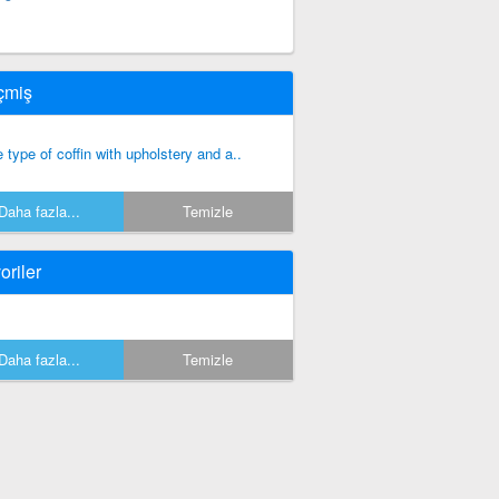
çmiş
e type of coffin with upholstery and a..
Daha fazla...
Temizle
oriler
Daha fazla...
Temizle