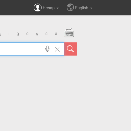
Hesap
English
ç
ı
ğ
ö
ş
ü
â