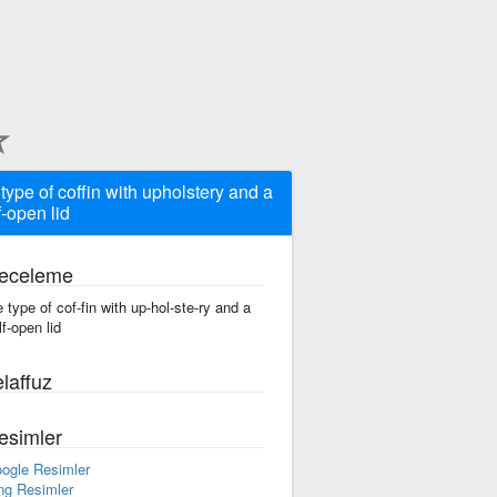
 type of coffin with upholstery and a
f-open lid
eceleme
e type of cof-fin with up-hol-ste-ry and a
lf-open lid
laffuz
esimler
ogle Resimler
ng Resimler