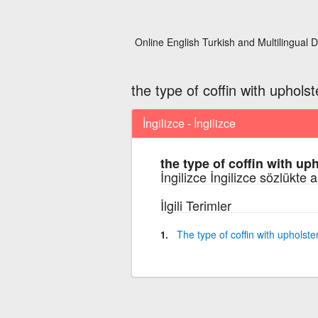
Online English Turkish and Multilingual D
the type of coffin with upholst
İngilizce - İngilizce
the type of coffin with up
İngilizce İngilizce sözlükte 
İlgili Terimler
The
type
of
coffin
with
upholste