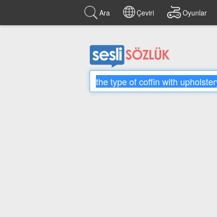
Ara
Çeviri
Oyunlar