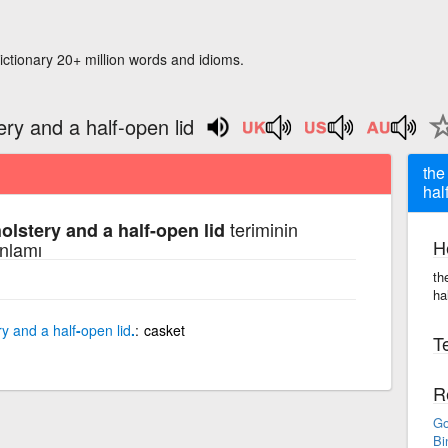
ictionary 20+ million words and idioms.
ery and a half-open lid
the
hal
teriminin
holstery and a half-open lid
H
anlamı
th
ha
ry
and
a
half
-
open
lid
.
casket
Te
R
Go
Bi