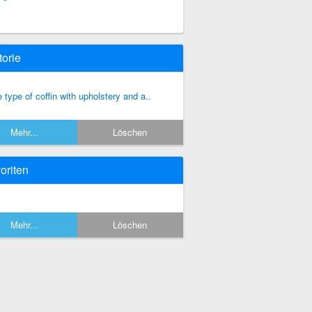
torie
e type of coffin with upholstery and a..
Mehr...
Löschen
oriten
Mehr...
Löschen