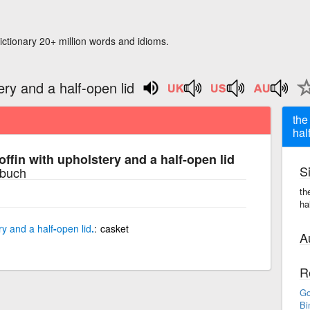
ictionary 20+ million words and idioms.
ery and a half-open lid
the
hal
offin with upholstery and a half-open lid
S
rbuch
th
ha
ry
and
a
half
-
open
lid
.
casket
A
R
Go
Bi