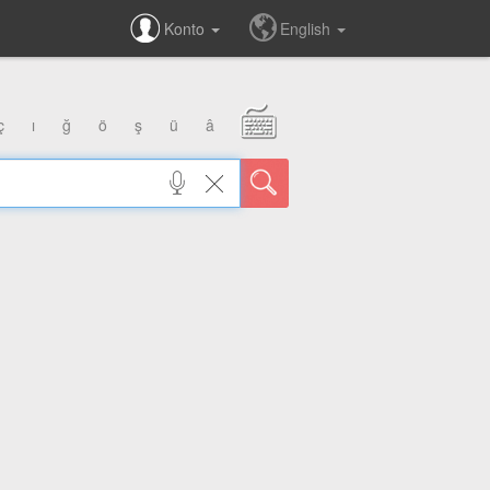
Konto
English
ç
ı
ğ
ö
ş
ü
â