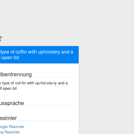
 type of coffin with upholstery and a
f-open lid
ilbentrennung
e type of cof-fin with up-hol-ste-ry and a
lf-open lid
ussprache
esimler
ogle Resimler
ng Resimler