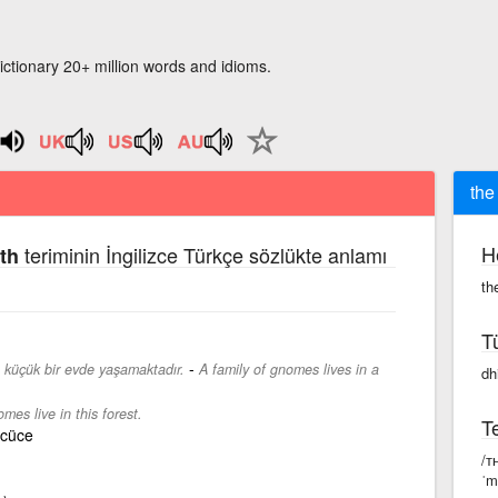
ictionary 20+ million words and idioms.
the
H
teriminin İngilizce Türkçe sözlükte anlamı
th
th
T
-
a küçük bir evde yaşamaktadır.
A family of gnomes lives in a
dhi
mes live in this forest.
Te
 cüce
/ᴛ
ˈm