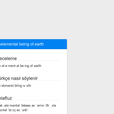
 elemental being of earth
eceleme
e el·e·ment·al be·ing of earth
ürkçe nasıl söylenir
 elımentıl biîng ıv ırth
laffuz
ʜē ˌeləˈmentəl ˈbēəɴɢ əv ˈərᴛʜ/ /ðiː ˌɛlə
ɛntəl ˈbiːɪŋ əv ˈɜrθ/