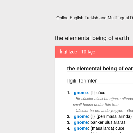
Online English Turkish and Multilingual D
the elemental being of earth
İngilizce - Türkçe
the elemental being of ear
İlgili Terimler
gnome
{i}
cüce
Bir cüceler ailesi bu ağacın altınd
small house under this tree.
-
Cüceler bu ormanda yaşıyor.
Gno
gnome
{i}
(peri masallarında)
gnome
banker uluslararası
gnome
(masallarda) cüce