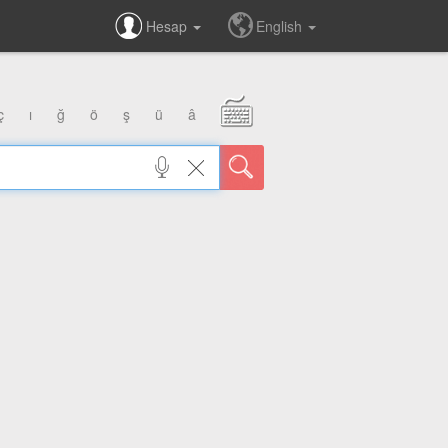
Hesap
English
ç
ı
ğ
ö
ş
ü
â