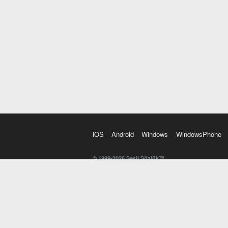
iOS
Android
Windows
WindowsPhone
© 1999-2026 Sesli Sözlük™
20 dilde online sözlük. 20 milyondan fazla sözcük ve anl
kelimesi. Yazım Türkçeleştirici ile hatalı Türkçe metinl
İngilizce kelime haznenizi arttıracak kelime oyunları. 
seslendirilişini otomatik dinlemek için ayarlardan isteğin