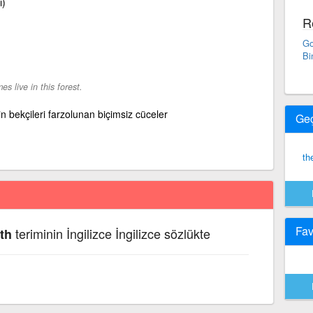
ı)
R
Go
Bi
s live in this forest.
in bekçileri farzolunan biçimsiz cüceler
Ge
th
Fav
teriminin İngilizce İngilizce sözlükte
th