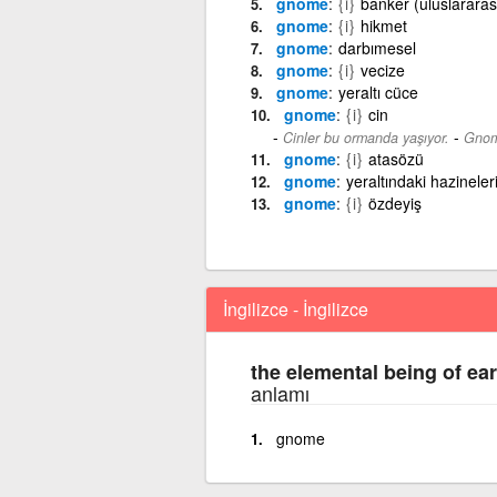
gnome
{i}
banker (uluslararas
gnome
{i}
hikmet
gnome
darbımesel
gnome
{i}
vecize
gnome
yeraltı cüce
gnome
{i}
cin
-
Cinler bu ormanda yaşıyor.
Gnome
gnome
{i}
atasözü
gnome
yeraltındaki hazineler
gnome
{i}
özdeyiş
İngilizce - İngilizce
the elemental being of ear
anlamı
gnome