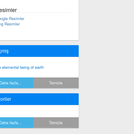
esimler
ogle Resimler
ng Resimler
çmiş
e elemental being of earth
Daha fazla...
Temizle
oriler
Daha fazla...
Temizle