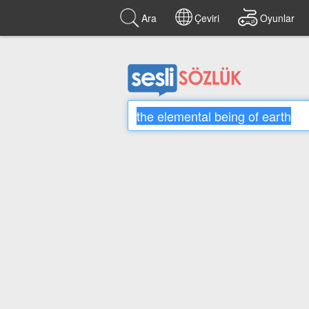
Ara
Çeviri
Oyunlar