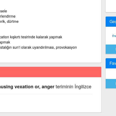
sele
irlendirme
Ge
hrik, dürtme
th
ation kışkırtı tesirinde kalarak yapmak
yapmak
hastalığın sun'i olarak uyandırılması, provokasyon
Fav
teriminin İngilizce
ausing vexation or, anger