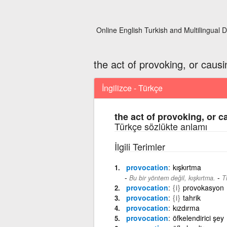
Online English Turkish and Multilingual D
the act of provoking, or causi
İngilizce - Türkçe
the act of provoking, or c
Türkçe sözlükte anlamı
İlgili Terimler
provocation
kışkırtma
-
Bu bir yöntem değil, kışkırtma.
T
provocation
{i}
provokasyon
provocation
{i}
tahrik
provocation
kızdırma
provocation
öfkelendirici şey