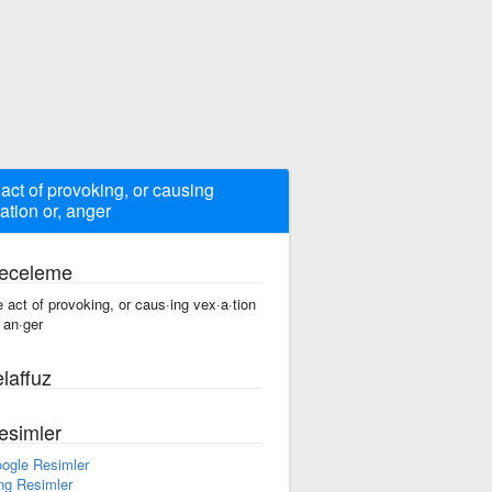
 act of provoking, or causing
ation or, anger
eceleme
e act of provoking, or caus·ing vex·a·tion
, an·ger
laffuz
esimler
ogle Resimler
ng Resimler