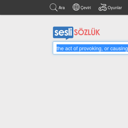
Ara
Çeviri
Oyunlar