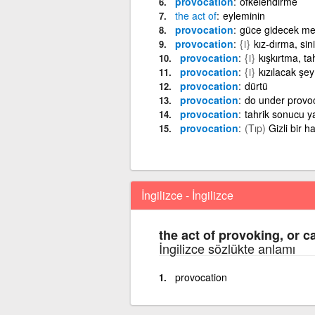
provocation
öfkelendirme
the
act
of
eyleminin
provocation
güce gidecek me
provocation
{i}
kız-dırma, sin
provocation
{i}
kışkırtma, ta
provocation
{i}
kızılacak şey
provocation
dürtü
provocation
do under provoc
provocation
tahrik sonucu 
provocation
(Tıp)
Gizli bir 
İngilizce - İngilizce
the act of provoking, or c
İngilizce sözlükte anlamı
provocation