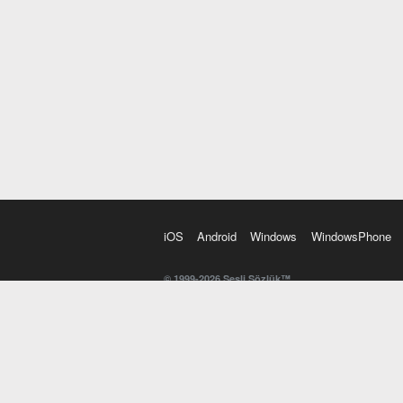
iOS
Android
Windows
WindowsPhone
© 1999-2026 Sesli Sözlük™
20 dilde online sözlük. 20 milyondan fazla sözcük ve anl
kelimesi. Yazım Türkçeleştirici ile hatalı Türkçe metinl
İngilizce kelime haznenizi arttıracak kelime oyunları. 
seslendirilişini otomatik dinlemek için ayarlardan isteğin