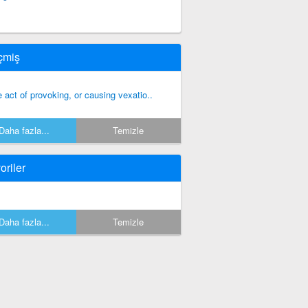
çmiş
e act of provoking, or causing vexatio..
Daha fazla...
Temizle
oriler
Daha fazla...
Temizle