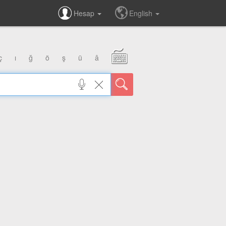
Hesap
English
ç
ı
ğ
ö
ş
ü
â