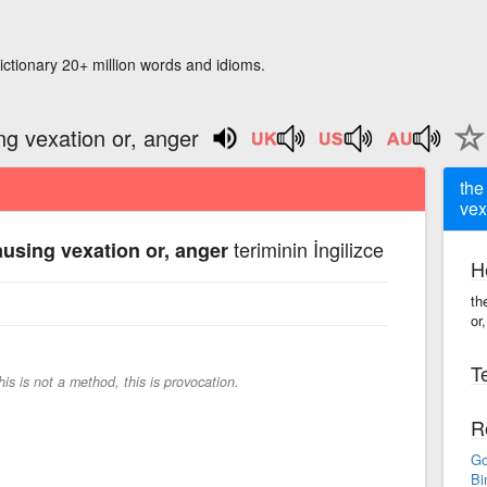
ictionary 20+ million words and idioms.
ng vexation or, anger
the
vex
teriminin İngilizce
ausing vexation or, anger
H
th
or
Te
his is not a method, this is provocation.
R
Go
Bi