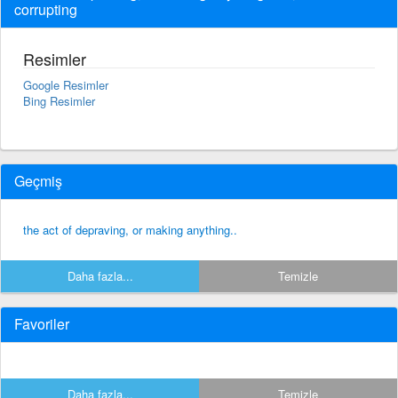
corrupting
Resimler
Google Resimler
Bing Resimler
Geçmiş
the act of depraving, or making anything..
Daha fazla...
Temizle
Favoriler
Daha fazla...
Temizle