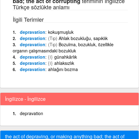
teriminin İngilizce
bad; the act of corrupting
Türkçe sözlükte anlamı
İlgili Terimler
depravation
kokuşmuşluk
depravation
(Tıp)
Ahlak bozukluğu, sapıklık
depravation
(Tıp)
Bozulma, bozukluk, özellikle
organın çalışmasındaki bozukluk
depravation
{i}
günahkârlık
depravation
{i}
ahlaksızlık
depravation
ahlağını bozma
İngilizce - İngilizce
depravation
the act of depraving, or making anything bad; the act of