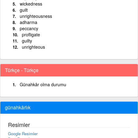
wickedness
guilt
unrighteousness
adharma
peccancy
profligate
guilty
unrighteous
Türkçe - Türkçe
Günahkâr olma durumu
günahkârlık
Resimler
Google Resimler