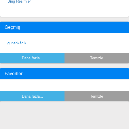
Bing Resimler
Geçmiş
günahkârlık
Daha fazla...
Temizle
Favoriler
Daha fazla...
Temizle