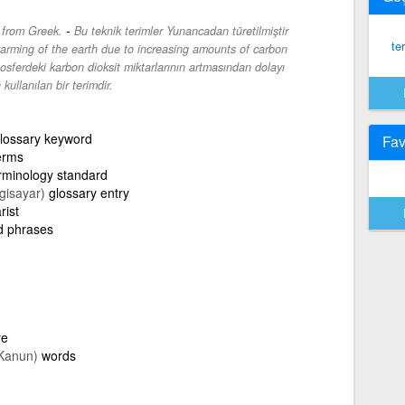
-
 from Greek.
Bu teknik terimler Yunancadan türetilmiştir
te
warming of the earth due to increasing amounts of carbon
sferdeki karbon dioksit miktarlarının artmasından dolayı
ullanılan bir terimdir.
lossary keyword
Fav
erms
rminology standard
lgisayar)
glossary entry
rist
d phrases
re
Kanun)
words