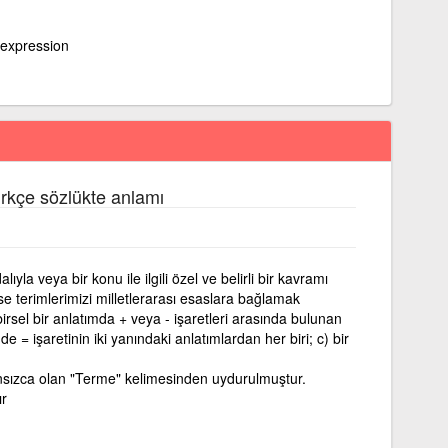
 expression
rkçe sözlükte anlamı
lıyla veya bir konu ile ilgili özel ve belirli bir kavramı
 ise terimlerimizi milletlerarası esaslara bağlamak
birsel bir anlatımda + veya - işaretleri arasında bulunan
e = işaretinin iki yanındaki anlatımlardan her biri; c) bir
sızca olan "Terme" kelimesinden uydurulmuştur.
ır