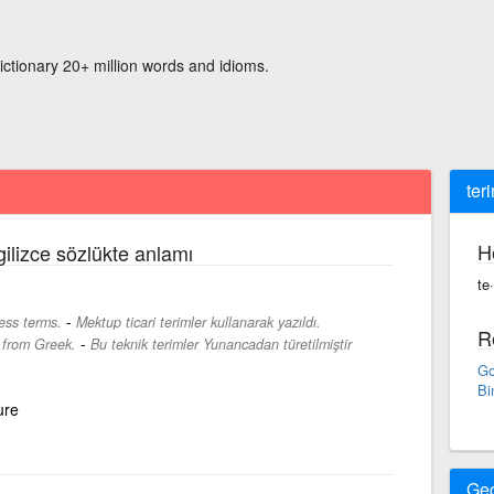
ictionary 20+ million words and idioms.
ter
H
gilizce sözlükte anlamı
te·
-
ess terms.
Mektup ticari terimler kullanarak yazıldı.
R
-
 from Greek.
Bu teknik terimler Yunancadan türetilmiştir
Go
Bi
ure
Ge