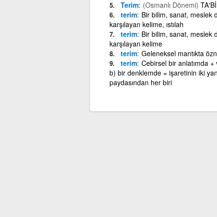
Terim
(Osmanlı Dönemi)
TA'B
terim
Bir bilim, sanat, meslek da
karşılayan kelime, ıstılah
terim
Bir bilim, sanat, meslek da
karşılayan kelime
terim
Geleneksel mantıkta öz
terim
Cebirsel bir anlatımda + 
b) bir denklemde = işaretinin iki yan
paydasından her biri