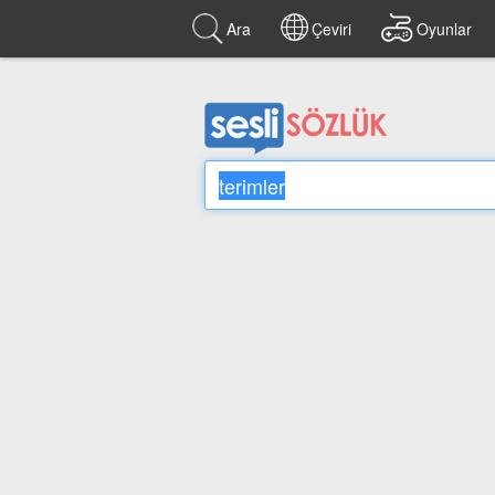
Ara
Çeviri
Oyunlar