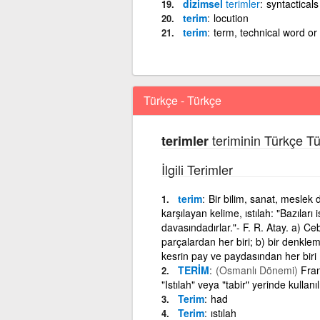
dizimsel
terimler
syntacticals
terim
locution
terim
term, technical word or
Türkçe - Türkçe
teriminin Türkçe Tü
terimler
İlgili Terimler
terim
Bir bilim, sanat, meslek da
karşılayan kelime, ıstılah: "Bazıları
davasındadırlar."- F. R. Atay. a) Ce
parçalardan her biri; b) bir denklemd
kesrin pay ve paydasından her biri
TERİM
(Osmanlı Dönemi)
Fran
"Istılah" veya "tabir" yerinde kullanıl
Terim
had
Terim
ıstılah