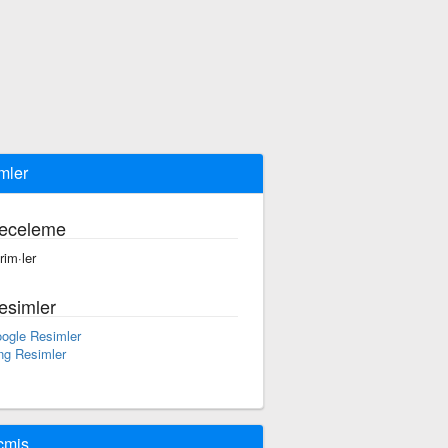
imler
eceleme
rim·ler
esimler
ogle Resimler
ng Resimler
çmiş