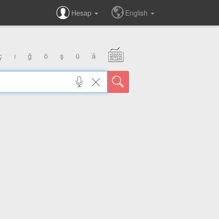
Hesap
English
ç
ı
ğ
ö
ş
ü
â