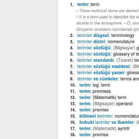
terim
term
These technical terms are derived
It is a term used to describe the 
-
dioxide in the atmosphere.
O, atmo
Dünyanın ısınmasını tanımlamak için k
terimler
dizgesi
terminology
terimler
dizini
nomenclature
terimler
sözlüğü
(Bilgisayar)
g
terimler
sözlüğü
glossary of t
terimler
standardı
(Ticaret)
te
terimler
sözlüğü maddesi
(Bi
terimler
sözlüğü yazarı
glossa
terimler
ve cümleler
terms an
terim
log. term
terim
premises
terim
(Matematik) term
terim
(Bilgisayar)
operand
terim
premise
bilimsel
terimler
nomenclatu
hukuki
terimler
ve ibareler
(
terim
(Matematik)
ayrinti
terim
premiss