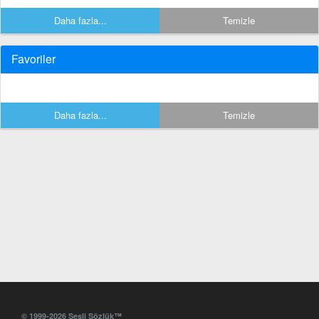
Daha fazla...
Temizle
Favoriler
Daha fazla...
Temizle
© 1999-2026 Sesli Sözlük™