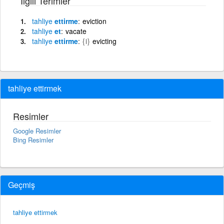
İlgili Terimler
tahliye
ettirme
eviction
tahliye
et
vacate
tahliye
ettirme
{i}
evicting
tahliye ettirmek
Resimler
Google Resimler
Bing Resimler
Geçmiş
tahliye ettirmek