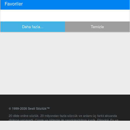
Favoriler
Daha fazla...
Temizle
© 1999-2026 Sesli Sözlük™
20 dilde online sözlük. 20 milyondan fazla sözcük ve anlamı üç farklı aksanda
dinleme seçeneği. Cümle ve Videolar ile zenginleştirilmiş içerik. Etimoloji, Eş ve
Zıt anlamlar, kelime okunuşları ve günün kelimesi. Yazım Türkçeleştirici ile hatalı
Türkçe metinleri düzeltme. iOS, Android ve Windows mobil platformlarda online