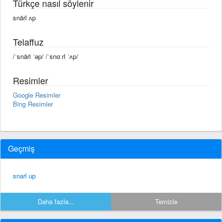
Türkçe nasıl söylenir
snärl ʌp
Telaffuz
/ˈsnärl ˈəp/ /ˈsnɑːrl ˈʌp/
Resimler
Google Resimler
Bing Resimler
Geçmiş
snarl up
Daha fazla...
Temizle