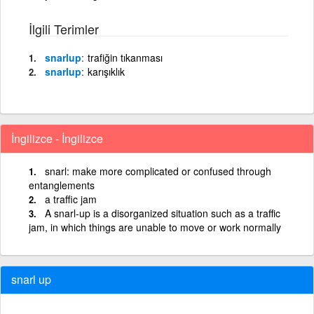
İlgili Terimler
snarlup
trafiğin tıkanması
snarlup
karışıklık
İngilizce - İngilizce
snarl: make more complicated or confused through
entanglements
a traffic jam
A snarl-up is a disorganized situation such as a traffic
jam, in which things are unable to move or work normally
snarl up