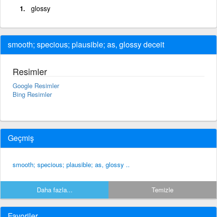
glossy
smooth; specious; plausible; as, glossy deceit
Resimler
Google Resimler
Bing Resimler
Geçmiş
smooth; specious; plausible; as, glossy ..
Daha fazla...
Temizle
Favoriler