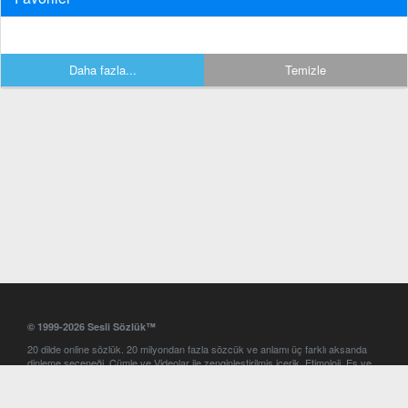
Daha fazla...
Temizle
© 1999-2026 Sesli Sözlük™
20 dilde online sözlük. 20 milyondan fazla sözcük ve anlamı üç farklı aksanda
dinleme seçeneği. Cümle ve Videolar ile zenginleştirilmiş içerik. Etimoloji, Eş ve
Zıt anlamlar, kelime okunuşları ve günün kelimesi. Yazım Türkçeleştirici ile hatalı
Türkçe metinleri düzeltme. iOS, Android ve Windows mobil platformlarda online
ve offline sözlük programları. Sesli Sözlük garantisinde Profesyonel çeviri