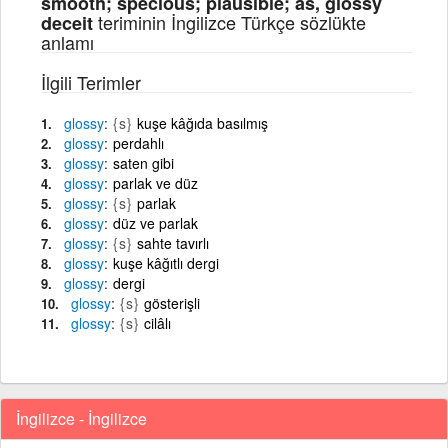
smooth; specious; plausible; as, glossy
teriminin İngilizce Türkçe sözlükte
deceit
anlamı
İlgili Terimler
glossy
{s}
kuşe kâğıda basılmış
glossy
perdahlı
glossy
saten gibi
glossy
parlak ve düz
glossy
{s}
parlak
glossy
düz ve parlak
glossy
{s}
sahte tavırlı
glossy
kuşe kâğıtlı dergi
glossy
dergi
glossy
{s}
gösterişli
glossy
{s}
cilâlı
İngilizce - İngilizce