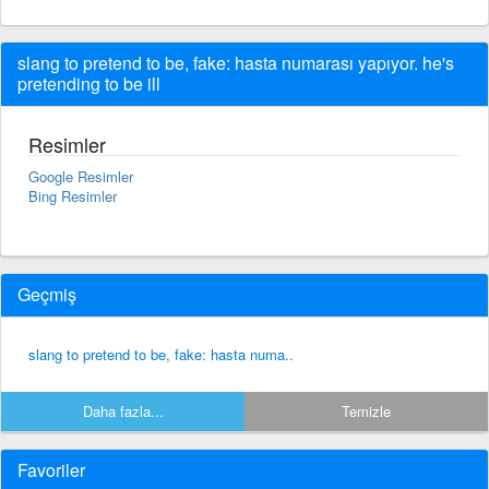
slang to pretend to be, fake: hasta numarası yapıyor. he's
pretending to be ill
Resimler
Google Resimler
Bing Resimler
Geçmiş
slang to pretend to be, fake: hasta numa..
Daha fazla...
Temizle
Favoriler