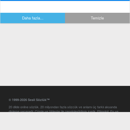
Daha fazla...
Temizle
© 1999-2026 Sesli Sözlük™
20 dilde online sözlük. 20 milyondan fazla sözcük ve anlamı üç farklı aksanda
dinleme seçeneği. Cümle ve Videolar ile zenginleştirilmiş içerik. Etimoloji, Eş ve
Zıt anlamlar, kelime okunuşları ve günün kelimesi. Yazım Türkçeleştirici ile hatalı
Türkçe metinleri düzeltme. iOS, Android ve Windows mobil platformlarda online
ve offline sözlük programları. Sesli Sözlük garantisinde Profesyonel çeviri
hizmetleri. İngilizce kelime haznenizi arttıracak kelime oyunları. Ayarlar