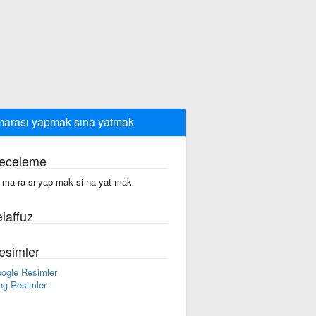
arası yapmak sına yatmak
eceleme
·ma·ra·sı yap·mak si·na yat·mak
laffuz
esimler
ogle Resimler
ng Resimler