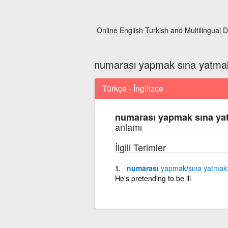
Online English Turkish and Multilingual D
numarası yapmak sına yatma
Türkçe - İngilizce
numarası yapmak sına ya
anlamı
İlgili Terimler
numarası
yapmak
/
sına
yatmak
He's pretending to be ill