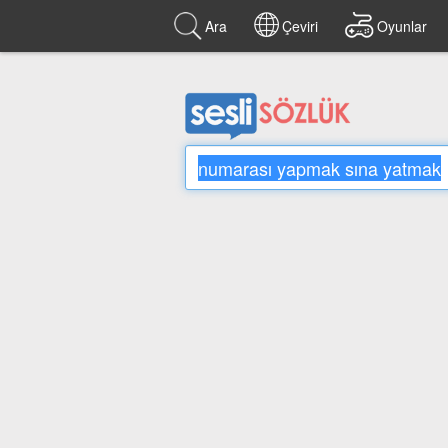
Ara
Çeviri
Oyunlar