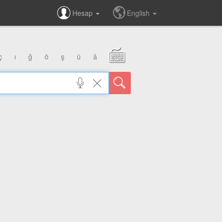
Hesap
English
ç
ı
ğ
ö
ş
ü
â