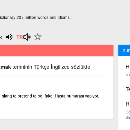
ictionary 20+ million words and idioms.
k
num
H
teriminin Türkçe İngilizce sözlükte
tmak
nu
Te
slang to pretend to be, fake: Hasta numarası yapıyor.
R
Go
Bi