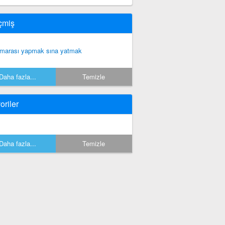
çmiş
marası yapmak sına yatmak
Daha fazla...
Temizle
oriler
Daha fazla...
Temizle