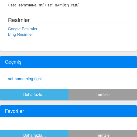
/ˈset ˈsəmᴛʜəɴɢ ˈrīt/ /ˈsɛt ˈsʌmθɪŋ ˈraɪt/
Resimler
Google Resimler
Bing Resimler
Geçmiş
set something right
Daha fazla...
Temizle
Favoriler
Daha fazla...
Temizle